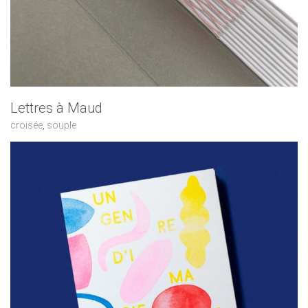
Lettres à Maud
croisée
,
souple