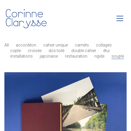
All
accordéon
cahier unique
carnets
collages
copte
croisée
dos toilé
double cahier
étui
installations
japonaise
restauration
rigide
souple