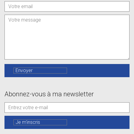
Abonnez-vous à ma newsletter