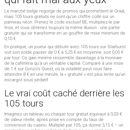
Le marché belge regorge de promos qui promettent le Graal,
mais 105 tours gratuits ne sont qu’un chiffre collé sur un
panneau néon. Prenez le code exclusif BE, multipliez-le par
trois, et vous obtenez toujours la même illusion : une partie
gratuite qui se transforme en un gouffre de mise minimum de
0,10 €.
En pratique, un joueur qui débute avec 105 tours sur Starburst
voit son solde passer de 0 € à 5,25 € en moyenne, soit 0,05 €
par tour. Ce gain minime ressemble davantage à la monnaie
de la cafétéria qu’à un véritable capital. Comparé à une mise
de 1 € sur Gonzo’s Quest, où la volatilité peut vous faire
atteindre 8 € en une minute, la « gratuité » est plus lente qu’un
escargot sous sédatif.
Le vrai coût caché derrière les
105 tours
Imaginez un tableau où chaque tour gratuit équivaut à 0,03 €
de valeur réelle, après prise en compte du taux de
conversion du casino. Multiplié par 105, ça donne 3,15 € – un