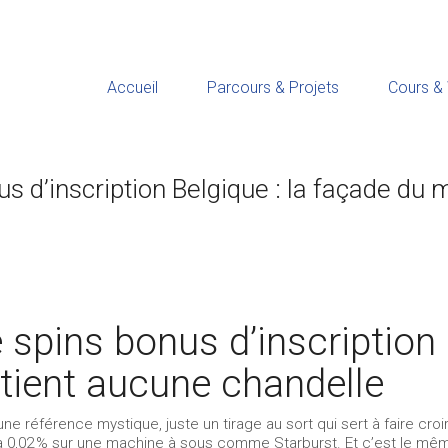
Accueil
Parcours & Projets
Cours &
s d’inscription Belgique : la façade du 
 spins bonus d’inscription 
 tient aucune chandelle
ne référence mystique, juste un tirage au sort qui sert à faire croir
à 0,02 % sur une machine à sous comme Starburst. Et c’est le mêm