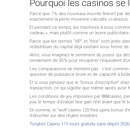
Pourquoi les casinos se 
Parce que 7 % des nouveaux inscrits finiront par dép
exactement la perte moyenne calculée ci‑dessus, ma
Et pendant ce temps, les machines à sous comme St
cadeau », mais plutôt comme un leurre publicitaire.
Parce que les termes “VIP” et “free” sont jetés dans
redistribuer du capital déjà existant sous forme de c
Alors, vous imaginez le sentiment du joueur qui déco
rendement de 95 % pour récupérer l’équivalent d’un
Les comparaisons ne mentent pas : c’est comme comp
question de puissance brute et de capacité à brûle
Et si vous pensiez que le “bonus d’inscription” étai
transaction, ce qui signifie que même après avoir f
Les conditions de jeu imposées par 888casino, par e
pas le temps d’évaluer leur gain réel avant que le
En somme, le “wolf casino 120 free spins bonus d’
trébucher sur des règles invisibles.
Tonybet Casino 115 tours gratuits sans dépôt 2026 BE