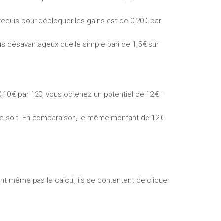
equis pour débloquer les gains est de 0,20 € par
lus désavantageux que le simple pari de 1,5 € sur
,10 € par 120, vous obtenez un potentiel de 12 € –
ue ce soit. En comparaison, le même montant de 12 €
 font même pas le calcul, ils se contentent de cliquer