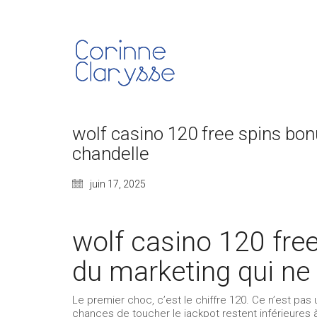
wolf casino 120 free spins bonu
chandelle
juin 17, 2025
wolf casino 120 free
du marketing qui ne
Le premier choc, c’est le chiffre 120. Ce n’est pas u
chances de toucher le jackpot restent inférieures 