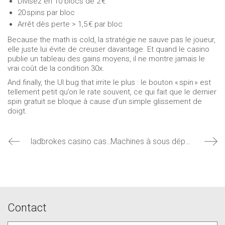
Divisez en 10 blocs de 2 €
20 spins par bloc
Arrêt dès perte > 1,5 € par bloc
Because the math is cold, la stratégie ne sauve pas le joueur,
elle juste lui évite de creuser davantage. Et quand le casino
publie un tableau des gains moyens, il ne montre jamais le
vrai coût de la condition 30x.
And finally, the UI bug that irrite le plus : le bouton « spin » est
tellement petit qu’on le rate souvent, ce qui fait que le dernier
spin gratuit se bloque à cause d’un simple glissement de
doigt.
ladbrokes casino cashback bonus 2026 offre spéciale Belgique : la réalité crue derrière le vernis
Machines à sous dépôt minimum Belgique : la vérité crue derrière les promesses de “bonus”
Contact