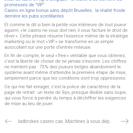
promesses de “VIP”
Casino en ligne bonus sans dépôt Bruxelles : la réalité froide
derrière les pubs scintillantes
Et comme le dit si bien la petite voix intérieure de tout joueur
aguerri, « le casino ne vous doit rien, il vous facture le droit de
rêver ». Cette phrase résume l’essence même de la stratégie
marketing où le mot « VIP » se transforme en un simple
autocollant sur une porte d’entrée miteuse.
En fin de compte, le seul « free » véritable que vous obtenez,
c’est la liberté de choisir de ne jamais s’inscrire. Les chiffres
ne mentent pas : 73 % des joueurs belges abandonnent le
système avant même d’atteindre la première étape de mise,
simplement parce que les conditions sont trop oppressives.
Ce qui me fait enrager, c’est la police de caractères de la
page de retrait : un texte de 9 px, presque illisible sans loupe,
qui vous force à perdre du temps à déchiffrer les exigences
de mise au lieu de jouer.
ladbrokes casino cashback bonus 2026 offre spéciale Belgique : la réalité crue derrière le vernis
Machines à sous dépôt minimum Belgique : la vérité crue derrière les promesses de “bonus”