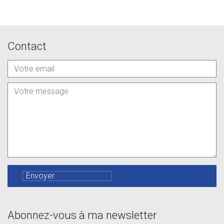
Contact
Abonnez-vous à ma newsletter