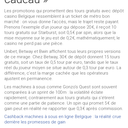
Les promotions qui promettent des tours gratuits avec dépôt
casino Belgique ressemblent à un ticket de métro bon
marché : on vous donne l’accès, mais le trajet reste payant.
Prenons l’exemple d’un joueur qui dépose 20 €, il reçoit 10
tours gratuits sur Starburst, soit 0,5 € par spin, alors que la
mise moyenne sur le jeu est de 0,2 €; mathématiquement, le
casino ne perd pas une pièce.
Unibet, Betway et Bwin affichent tous leurs propres versions
de ce mirage. Chez Betway, 30 € de dépôt donnent 15 tours
gratuits, soit un taux de 0,5 tour par euro, tandis que le taux
réel du joueur moyen se situe autour de 0,3 tour par euro. La
différence, c’est la marge cachée que les opérateurs
ajustent en permanence.
Les machines à sous comme Gonzo’s Quest sont souvent
comparées à un sprint de 100 m : la volatilité éclate
rapidement, contrairement aux tours gratuits qui s’étirent
comme une partie de patience. Un spin qui promet 5 € de
gain peut en réalité ne rapporter que 0,3 € après commission.
Cashback machines à sous en ligne Belgique : la réalité crue
derrière les promesses de gain