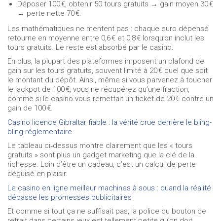
Déposer 100 €, obtenir 50 tours gratuits → gain moyen 30 €
→ perte nette 70 €.
Les mathématiques ne mentent pas : chaque euro dépensé
retourne en moyenne entre 0,6 € et 0,8 € lorsqu’on inclut les
tours gratuits. Le reste est absorbé par le casino.
En plus, la plupart des plateformes imposent un plafond de
gain sur les tours gratuits, souvent limité à 20 € quel que soit
le montant du dépôt. Ainsi, même si vous parvenez à toucher
le jackpot de 100 €, vous ne récupérez qu’une fraction,
comme si le casino vous remettait un ticket de 20 € contre un
gain de 100 €.
Casino licence Gibraltar fiable : la vérité crue derrière le bling-
bling réglementaire
Le tableau ci‑dessus montre clairement que les « tours
gratuits » sont plus un gadget marketing que la clé de la
richesse. Loin d’être un cadeau, c’est un calcul de perte
déguisé en plaisir.
Le casino en ligne meilleur machines à sous : quand la réalité
dépasse les promesses publicitaires
Et comme si tout ça ne suffisait pas, la police du bouton de
retrait dans certains jeux est tellement petite qu’on doit