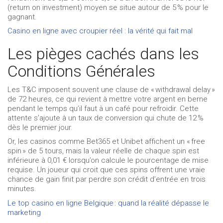
(return on investment) moyen se situe autour de 5 % pour le
gagnant.
Casino en ligne avec croupier réel : la vérité qui fait mal
Les pièges cachés dans les
Conditions Générales
Les T&C imposent souvent une clause de « withdrawal delay »
de 72 heures, ce qui revient à mettre votre argent en berne
pendant le temps qu’il faut à un café pour refroidir. Cette
attente s’ajoute à un taux de conversion qui chute de 12 %
dès le premier jour.
Or, les casinos comme Bet365 et Unibet affichent un « free
spin » de 5 tours, mais la valeur réelle de chaque spin est
inférieure à 0,01 € lorsqu’on calcule le pourcentage de mise
requise. Un joueur qui croit que ces spins offrent une vraie
chance de gain finit par perdre son crédit d’entrée en trois
minutes.
Le top casino en ligne Belgique : quand la réalité dépasse le
marketing