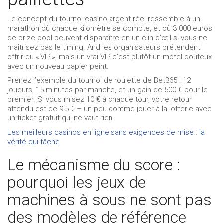
Le concept du tournoi casino argent réel ressemble à un
marathon où chaque kilomètre se compte, et où 3 000 euros
de prize pool peuvent disparaître en un clin d’œil si vous ne
maîtrisez pas le timing. And les organisateurs prétendent
offrir du « VIP », mais un vrai VIP c’est plutôt un motel douteux
avec un nouveau papier peint.
Prenez l’exemple du tournoi de roulette de Bet365 : 12
joueurs, 15 minutes par manche, et un gain de 500 € pour le
premier. Si vous misez 10 € à chaque tour, votre retour
attendu est de 9,5 € – un peu comme jouer à la lotterie avec
un ticket gratuit qui ne vaut rien.
Les meilleurs casinos en ligne sans exigences de mise : la
vérité qui fâche
Le mécanisme du score :
pourquoi les jeux de
machines à sous ne sont pas
des modèles de référence