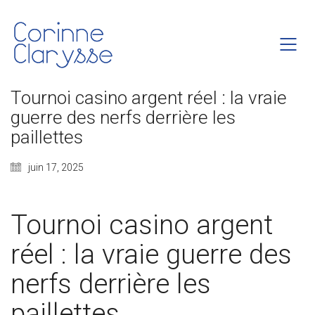
Tournoi casino argent réel : la vraie
guerre des nerfs derrière les
paillettes
juin 17, 2025
Tournoi casino argent
réel : la vraie guerre des
nerfs derrière les
paillettes