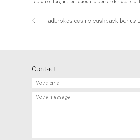
l’écran et forçant les joueurs à demander des clarif
Contact