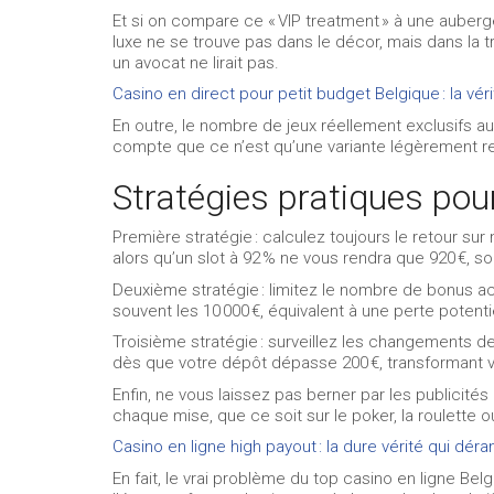
Et si on compare ce « VIP treatment » à une auber
luxe ne se trouve pas dans le décor, mais dans l
un avocat ne lirait pas.
Casino en direct pour petit budget Belgique : la vé
En outre, le nombre de jeux réellement exclusifs aux
compte que ce n’est qu’une variante légèrement 
Stratégies pratiques pour
Première stratégie : calculez toujours le retour s
alors qu’un slot à 92 % ne vous rendra que 920 €, soi
Deuxième stratégie : limitez le nombre de bonus ac
souvent les 10 000 €, équivalent à une perte potenti
Troisième stratégie : surveillez les changements
dès que votre dépôt dépasse 200 €, transformant v
Enfin, ne vous laissez pas berner par les publicités
chaque mise, que ce soit sur le poker, la roulette o
Casino en ligne high payout : la dure vérité qui dé
En fait, le vrai problème du top casino en ligne Belg