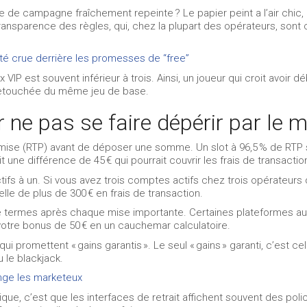
ge de campagne fraîchement repeinte ? Le papier peint a l’air chi
a transparence des règles, qui, chez la plupart des opérateurs, 
rité crue derrière les promesses de “free”
 VIP est souvent inférieur à trois. Ainsi, un joueur qui croit avoi
retouchée du même jeu de base.
 ne pas se faire dépérir par le 
ur mise (RTP) avant de déposer une somme. Un slot à 96,5 % de RTP
t une différence de 45 € qui pourrait couvrir les frais de transactio
tifs à un. Si vous avez trois comptes actifs chez trois opérateurs
elle de plus de 300 € en frais de transaction.
 de termes après chaque mise importante. Certaines plateformes a
otre bonus de 50 € en un cauchemar calculatoire.
 qui promettent « gains garantis ». Le seul « gains » garanti, c’est
u le blackjack.
range les marketeux
ique, c’est que les interfaces de retrait affichent souvent des police