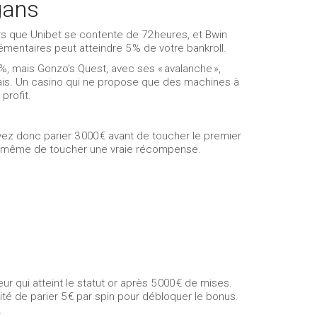
ogans
ors que Unibet se contente de 72 heures, et Bwin
émentaires peut atteindre 5 % de votre bankroll.
 %, mais Gonzo’s Quest, avec ses « avalanche »,
amais. Un casino qui ne propose que des machines à
profit.
vez donc parier 3 000 € avant de toucher le premier
vant même de toucher une vraie récompense.
 qui atteint le statut or après 5 000 € de mises.
ité de parier 5 € par spin pour débloquer le bonus.
.