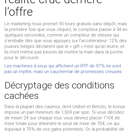
l’offre
Le marketing nous promet 55 tours gratuits sans dépôt, mais
la première fois que vous cliquez, le compteur passe à 54 en
quelques secondes, comme un compteur de vitesse qui
s’emballe dès que vous appuyez sur l’accélérateur. 12 % des
joueurs belges déclarent que le « gift » n’est qu’un leurre, et
ils n’ont même pas besoin de mettre la main dans la poche
pour le découvrir.
Les machines à sous qui affichent un RTP de 97 % ne sont
pas un mythe, mais un cauchemar de promesses creuses
Décryptage des conditions
cachées
Dans la plupart des casinos, dont Unibet et Betclic, le bonus
impose un pari minimum de 1,50 € par spin. Si vous décidez
de miser 2 € sur chaque tour, vous devrez placer 110 € de
mise totale pour atteindre le seuil de mise de 70 €, ce qui
équivaut à 70 % de vos gains potentiels. Or, la probabilité de