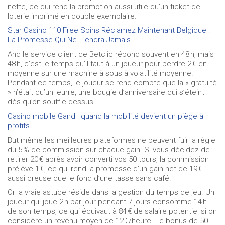
nette, ce qui rend la promotion aussi utile qu’un ticket de
loterie imprimé en double exemplaire.
Star Casino 110 Free Spins Réclamez Maintenant Belgique :
La Promesse Qui Ne Tiendra Jamais
And le service client de Betclic répond souvent en 48 h, mais
48 h, c’est le temps qu’il faut à un joueur pour perdre 2 € en
moyenne sur une machine à sous à volatilité moyenne.
Pendant ce temps, le joueur se rend compte que la « gratuité
» n’était qu’un leurre, une bougie d’anniversaire qui s’éteint
dès qu’on souffle dessus.
Casino mobile Gand : quand la mobilité devient un piège à
profits
But même les meilleures plateformes ne peuvent fuir la règle
du 5 % de commission sur chaque gain. Si vous décidez de
retirer 20 € après avoir converti vos 50 tours, la commission
prélève 1 €, ce qui rend la promesse d’un gain net de 19 €
aussi creuse que le fond d’une tasse sans café.
Or la vraie astuce réside dans la gestion du temps de jeu. Un
joueur qui joue 2 h par jour pendant 7 jours consomme 14 h
de son temps, ce qui équivaut à 84 € de salaire potentiel si on
considère un revenu moyen de 12 €/heure. Le bonus de 50