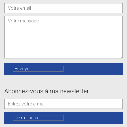
Abonnez-vous à ma newsletter