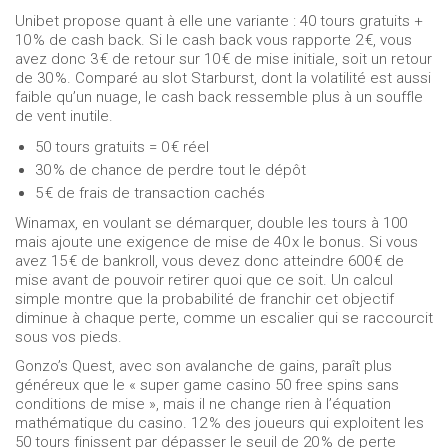
Unibet propose quant à elle une variante : 40 tours gratuits +
10 % de cash back. Si le cash back vous rapporte 2 €, vous
avez donc 3 € de retour sur 10 € de mise initiale, soit un retour
de 30 %. Comparé au slot Starburst, dont la volatilité est aussi
faible qu’un nuage, le cash back ressemble plus à un souffle
de vent inutile.
50 tours gratuits = 0 € réel
30 % de chance de perdre tout le dépôt
5 € de frais de transaction cachés
Winamax, en voulant se démarquer, double les tours à 100
mais ajoute une exigence de mise de 40 x le bonus. Si vous
avez 15 € de bankroll, vous devez donc atteindre 600 € de
mise avant de pouvoir retirer quoi que ce soit. Un calcul
simple montre que la probabilité de franchir cet objectif
diminue à chaque perte, comme un escalier qui se raccourcit
sous vos pieds.
Gonzo’s Quest, avec son avalanche de gains, paraît plus
généreux que le « super game casino 50 free spins sans
conditions de mise », mais il ne change rien à l’équation
mathématique du casino. 12 % des joueurs qui exploitent les
50 tours finissent par dépasser le seuil de 20 % de perte