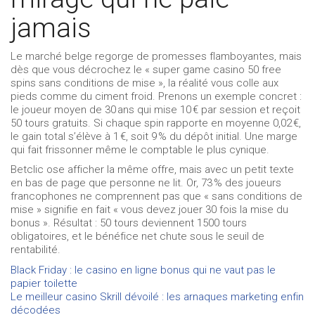
jamais
Le marché belge regorge de promesses flamboyantes, mais
dès que vous décrochez le « super game casino 50 free
spins sans conditions de mise », la réalité vous colle aux
pieds comme du ciment froid. Prenons un exemple concret :
le joueur moyen de 30 ans qui mise 10 € par session et reçoit
50 tours gratuits. Si chaque spin rapporte en moyenne 0,02 €,
le gain total s’élève à 1 €, soit 9 % du dépôt initial. Une marge
qui fait frissonner même le comptable le plus cynique.
Betclic ose afficher la même offre, mais avec un petit texte
en bas de page que personne ne lit. Or, 73 % des joueurs
francophones ne comprennent pas que « sans conditions de
mise » signifie en fait « vous devez jouer 30 fois la mise du
bonus ». Résultat : 50 tours deviennent 1500 tours
obligatoires, et le bénéfice net chute sous le seuil de
rentabilité.
Black Friday : le casino en ligne bonus qui ne vaut pas le
papier toilette
Le meilleur casino Skrill dévoilé : les arnaques marketing enfin
décodées