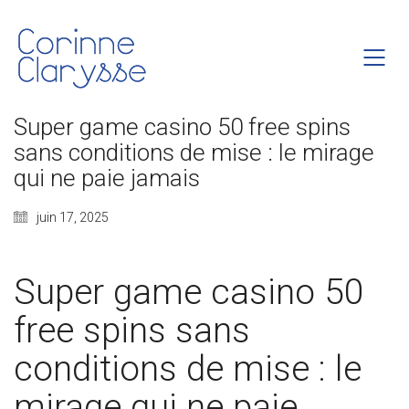
Super game casino 50 free spins
sans conditions de mise : le mirage
qui ne paie jamais
juin 17, 2025
Super game casino 50
free spins sans
conditions de mise : le
mirage qui ne paie