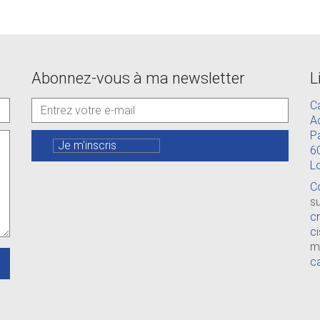
Abonnez-vous à ma newsletter
L
C
A
P
6
L
Co
s
c
c
ma
ca