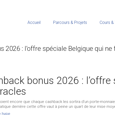
Accueil
Parcours & Projets
Cours &
2026 : l’offre spéciale Belgique qui ne 
back bonus 2026 : l’offre 
iracles
croient encore que chaque cashback les sortira d’un porte-monnaie
atique derrière cette offre vaut à peine un quart de leur mise moy
le hype