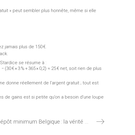
tuit » peut sembler plus honnête, même si elle
z jamais plus de 150 €.
back.
 Stardice se résume à :
 (30 € × 3 % + 365 × 0,2) ≈ 25 € net, soit rien de plus
e donne réellement de l’argent gratuit ; tout est
res de gains est si petite qu’on a besoin d’une loupe
Machines à sous dépôt minimum Belgique : la vérité crue derrière les promesses de “bonus”