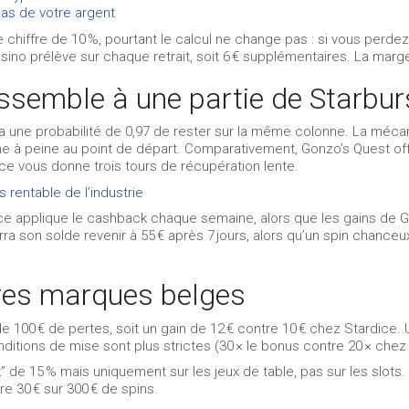
as de votre argent
e chiffre de 10 %, pourtant le calcul ne change pas : si vous perde
sino prélève sur chaque retrait, soit 6 € supplémentaires. La marg
ssemble à une partie de Starbur
 a une probabilité de 0,97 de rester sur la même colonne. La méca
 à peine au point de départ. Comparativement, Gonzo’s Quest offre
ce vous donne trois tours de récupération lente.
 rentable de l’industrie
rdice applique le cashback chaque semaine, alors que les gains de 
ra son solde revenir à 55 € après 7 jours, alors qu’un spin chanceu
res marques belges
 100 € de pertes, soit un gain de 12 € contre 10 € chez Stardice
itions de mise sont plus strictes (30 × le bonus contre 20 × chez 
 de 15 % mais uniquement sur les jeux de table, pas sur les slots.
e 30 € sur 300 € de spins.