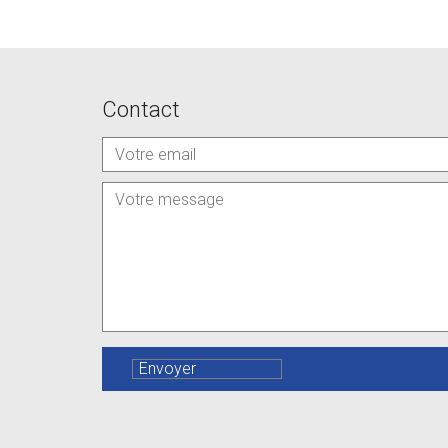
Contact