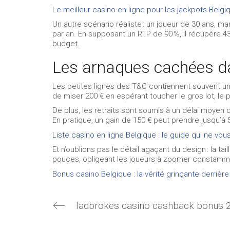
Le meilleur casino en ligne pour les jackpots Belg
Un autre scénario réaliste : un joueur de 30 ans, m
par an. En supposant un RTP de 90 %, il récupère 4
budget.
Les arnaques cachées da
Les petites lignes des T&C contiennent souvent une
de miser 200 € en espérant toucher le gros lot, le
De plus, les retraits sont soumis à un délai moyen 
En pratique, un gain de 150 € peut prendre jusqu’à 
Liste casino en ligne Belgique : le guide qui ne vo
Et n’oublions pas le détail agaçant du design : la t
pouces, obligeant les joueurs à zoomer constamm
Bonus casino Belgique : la vérité grinçante derriè