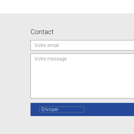
Contact