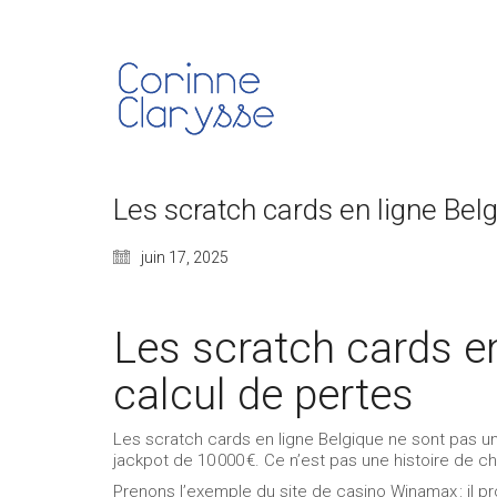
Les scratch cards en ligne Belg
juin 17, 2025
Les scratch cards en
calcul de pertes
Les scratch cards en ligne Belgique ne sont pas u
jackpot de 10 000 €. Ce n’est pas une histoire de c
Prenons l’exemple du site de casino Winamax : il pro