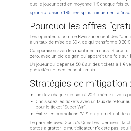
que le joueur perd en moyenne 1 € chaque fois qu’i
spinnalot casino 185 free spins uniquement à l’insc
Pourquoi les offres “gratu
Les opérateurs comme Bwin annoncent des “bonus gr
à un taux de mise de 30 ×, ce qui transforme 0,20 €
Comparaison avec les machines à sous : Starburst dé
zéro, avec un pic de gain qui apparaît une fois sur 1
Un joueur qui dépense 50 € sur des tickets à 1 € ve
publicités ne mentionnent jamais.
Stratégies de mitigation :
Limitez chaque session à 20 € : même si vous pe
Choisissez les tickets avec un taux de retour au
pour le ticket “Super Win”.
Évitez les promotions “VIP” qui promettent des 
Le parallèle avec Gonzo’s Quest est pertinent : la 
cartes à gratter, le multiplicateur n’existe pas, s