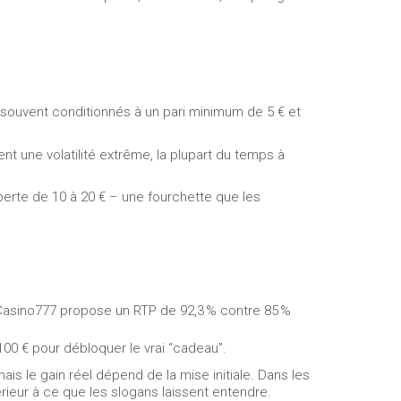
 souvent conditionnés à un pari minimum de 5 € et
nt une volatilité extrême, la plupart du temps à
 perte de 10 à 20 € – une fourchette que les
e Casino777 propose un RTP de 92,3 % contre 85 %
00 € pour débloquer le vrai “cadeau”.
is le gain réel dépend de la mise initiale. Dans les
érieur à ce que les slogans laissent entendre.