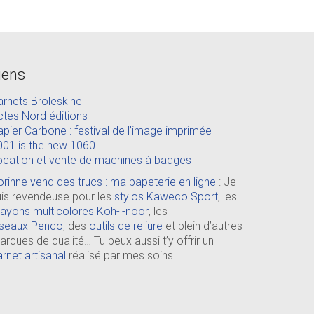
iens
arnets Broleskine
ctes Nord éditions
apier Carbone : festival de l’image imprimée
001 is the new 1060
ocation et vente de machines à badges
rinne vend des trucs : ma papeterie en ligne
: Je
uis revendeuse pour les
stylos Kaweco Sport
, les
rayons multicolores Koh-i-noor
, les
iseaux Penco
, des
outils de reliure
et plein d’autres
rques de qualité… Tu peux aussi t’y offrir un
rnet artisanal
réalisé par mes soins.