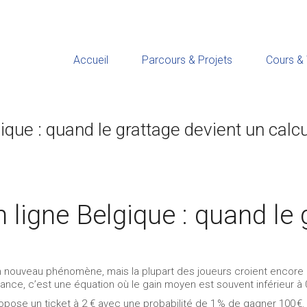
Accueil
Parcours & Projets
Cours &
ique : quand le grattage devient un calc
 ligne Belgique : quand le 
n nouveau phénomène, mais la plupart des joueurs croient encore 
hance, c’est une équation où le gain moyen est souvent inférieur à 
pose un ticket à 2 € avec une probabilité de 1 % de gagner 100 €. Le 