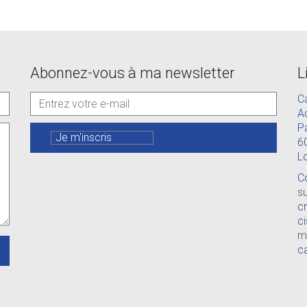
Abonnez-vous à ma newsletter
L
C
A
P
6
L
Co
s
c
c
ma
ca