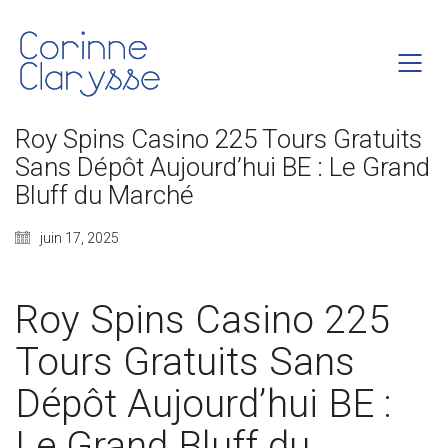
Roy Spins Casino 225 Tours Gratuits
Sans Dépôt Aujourd’hui BE : Le Grand
Bluff du Marché
juin 17, 2025
Roy Spins Casino 225
Tours Gratuits Sans
Dépôt Aujourd’hui BE :
Le Grand Bluff du