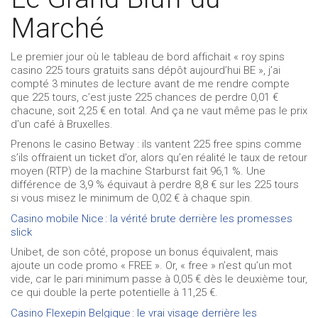
Marché
Le premier jour où le tableau de bord affichait « roy spins
casino 225 tours gratuits sans dépôt aujourd’hui BE », j’ai
compté 3 minutes de lecture avant de me rendre compte
que 225 tours, c’est juste 225 chances de perdre 0,01 €
chacune, soit 2,25 € en total. And ça ne vaut même pas le prix
d’un café à Bruxelles.
Prenons le casino Betway : ils vantent 225 free spins comme
s’ils offraient un ticket d’or, alors qu’en réalité le taux de retour
moyen (RTP) de la machine Starburst fait 96,1 %. Une
différence de 3,9 % équivaut à perdre 8,8 € sur les 225 tours
si vous misez le minimum de 0,02 € à chaque spin.
Casino mobile Nice : la vérité brute derrière les promesses
slick
Unibet, de son côté, propose un bonus équivalent, mais
ajoute un code promo « FREE ». Or, « free » n’est qu’un mot
vide, car le pari minimum passe à 0,05 € dès le deuxième tour,
ce qui double la perte potentielle à 11,25 €.
Casino Flexepin Belgique : le vrai visage derrière les