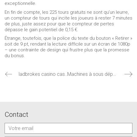
exceptionnelle.
En fin de compte, les 225 tours gratuits ne sont qu’un leurre,
un compteur de tours qui incite les joueurs à rester 7 minutes
de plus, juste assez pour que le compteur de pertes
dépasse le gain potentiel de 0,15 €.
Étrange, toutefois, que la police du texte du bouton « Retirer »
soit de 9 pt, rendant la lecture difficile sur un écran de 1080p
– une contrainte de design qui frustre plus que la promesse
du bonus.
ladbrokes casino cashback bonus 2026 offre spéciale Belgique : la réalité crue derrière le vernis
Machines à sous dépôt minimum Belgique : la vérité crue derrière les promesses de “bonus”
Contact