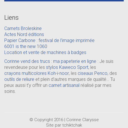
Liens
Carnets Broleskine
Actes Nord éditions
Papier Carbone : festival de l’image imprimée
6001 is the new 1060
Location et vente de machines à badges
Corinne vend des trucs : ma papeterie en ligne
: Je suis
revendeuse pour les
stylos Kaweco Sport
, les
crayons multicolores Koh-i-noor
, les
ciseaux Penco
, des
outils de reliure
et plein d’autres marques de qualité… Tu
peux aussi t’y offrir un
carnet artisanal
réalisé par mes
soins.
© Copyright 2016 | Corinne Clarysse
Site par
tchiktchak