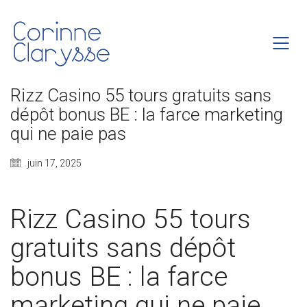
Rizz Casino 55 tours gratuits sans
dépôt bonus BE : la farce marketing
qui ne paie pas
juin 17, 2025
Rizz Casino 55 tours
gratuits sans dépôt
bonus BE : la farce
marketing qui ne paie