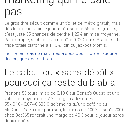
pas
Le gros titre séduit comme un ticket de métro gratuit, mais
dès le premier spin le joueur réalise que 55 tours gratuits,
c’est juste 55 chances de perdre 1,25 € en mise moyenne.
Par exemple, si chaque spin coûte 0,02 € dans Starburst, la
mise totale plafonne à 1,10 €, loin du jackpot promis.
Le meilleur casino machines à sous pour mobile : aucune
illusion, que des chiffres
Le calcul du « sans dépôt » :
pourquoi ça reste du blabla
Prenons 55 tours, mise de 0,10 € sur Gonzo’s Quest, et une
volatilité moyenne de 7 %. Le gain attendu est
55 × 0,10 × 0,07 ≈ 0,385 €, soit moins qu’une caféine au
McDonald’s. En comparaison, le bonus de 100 % jusqu’à 200 €
chez Bet365 rendrait une marge de 40 € pour le joueur après
deux dépôts.