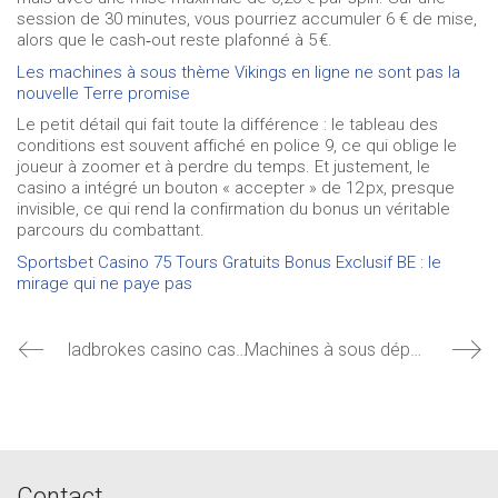
session de 30 minutes, vous pourriez accumuler 6 € de mise,
alors que le cash‑out reste plafonné à 5 €.
Les machines à sous thème Vikings en ligne ne sont pas la
nouvelle Terre promise
Le petit détail qui fait toute la différence : le tableau des
conditions est souvent affiché en police 9, ce qui oblige le
joueur à zoomer et à perdre du temps. Et justement, le
casino a intégré un bouton « accepter » de 12 px, presque
invisible, ce qui rend la confirmation du bonus un véritable
parcours du combattant.
Sportsbet Casino 75 Tours Gratuits Bonus Exclusif BE : le
mirage qui ne paye pas
ladbrokes casino cashback bonus 2026 offre spéciale Belgique : la réalité crue derrière le vernis
Machines à sous dépôt minimum Belgique : la vérité crue derrière les promesses de “bonus”
Contact