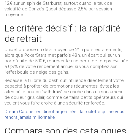
12 € sur un spin de Starburst, surtout quand le taux de
volatilité de Gonzo’s Quest dépasse 2,5 % par session
moyenne.
Le critère décisif : la rapidité
de retrait
Unibet propose un délai moyen de 24 h pour les virements,
alors que PokerStars met parfois 48 h, un écart qui, sur un
portefeuille de 500 €, représente une perte de temps évaluée
à 0,3 % de votre rendement annuel si vous comptiez sur
l’effet boule de neige des gains.
Because la fluidité du cash‑out influence directement votre
capacité à profiter de promotions récurrentes, évitez les
sites où le bouton “withdraw” se cache dans un sous‑menu
de couleur gris‑clair, comme certains petits opérateurs qui
veulent vous faire croire à une sécurité renforcée.
Dream Catcher en direct argent réel : la roulette qui ne vous
rendra jamais millionnaire
Comparaison des catalogues