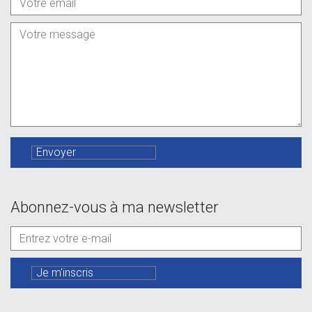
Abonnez-vous à ma newsletter