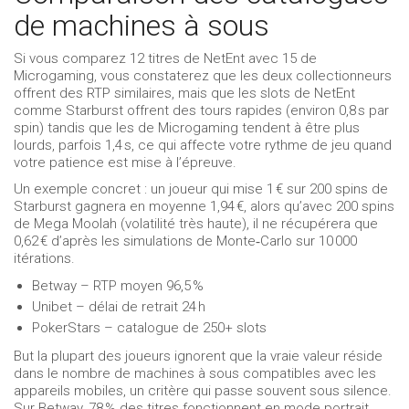
de machines à sous
Si vous comparez 12 titres de NetEnt avec 15 de
Microgaming, vous constaterez que les deux collectionneurs
offrent des RTP similaires, mais que les slots de NetEnt
comme Starburst offrent des tours rapides (environ 0,8 s par
spin) tandis que les de Microgaming tendent à être plus
lourds, parfois 1,4 s, ce qui affecte votre rythme de jeu quand
votre patience est mise à l’épreuve.
Un exemple concret : un joueur qui mise 1 € sur 200 spins de
Starburst gagnera en moyenne 1,94 €, alors qu’avec 200 spins
de Mega Moolah (volatilité très haute), il ne récupérera que
0,62 € d’après les simulations de Monte‑Carlo sur 10 000
itérations.
Betway – RTP moyen 96,5 %
Unibet – délai de retrait 24 h
PokerStars – catalogue de 250+ slots
But la plupart des joueurs ignorent que la vraie valeur réside
dans le nombre de machines à sous compatibles avec les
appareils mobiles, un critère qui passe souvent sous silence.
Sur Betway, 78 % des titres fonctionnent en mode portrait,