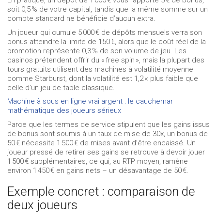
En pratique, un dépôt de 1 000 € vous rapporte 5 € de bonus,
soit 0,5 % de votre capital, tandis que la même somme sur un
compte standard ne bénéficie d’aucun extra.
Un joueur qui cumule 5 000 € de dépôts mensuels verra son
bonus atteindre la limite de 150 €, alors que le coût réel de la
promotion représente 0,3 % de son volume de jeu. Les
casinos prétendent offrir du « free spin », mais la plupart des
tours gratuits utilisent des machines à volatilité moyenne
comme Starburst, dont la volatilité est 1,2 × plus faible que
celle d’un jeu de table classique.
Machine à sous en ligne vrai argent : le cauchemar
mathématique des joueurs sérieux
Parce que les termes de service stipulent que les gains issus
de bonus sont soumis à un taux de mise de 30x, un bonus de
50 € nécessite 1 500 € de mises avant d’être encaissé. Un
joueur pressé de retirer ses gains se retrouve à devoir jouer
1 500 € supplémentaires, ce qui, au RTP moyen, ramène
environ 1 450 € en gains nets – un désavantage de 50 €.
Exemple concret : comparaison de
deux joueurs