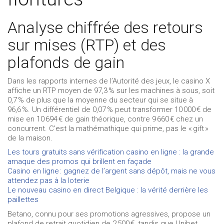
Analyse chiffrée des retours
sur mises (RTP) et des
plafonds de gain
Dans les rapports internes de l’Autorité des jeux, le casino X
affiche un RTP moyen de 97,3 % sur les machines à sous, soit
0,7 % de plus que la moyenne du secteur qui se situe à
96,6 %. Un différentiel de 0,07 % peut transformer 10 000 € de
mise en 10 694 € de gain théorique, contre 9 660 € chez un
concurrent. C’est la mathémathique qui prime, pas le « gift »
de la maison.
Les tours gratuits sans vérification casino en ligne : la grande
arnaque des promos qui brillent en façade
Casino en ligne : gagnez de l’argent sans dépôt, mais ne vous
attendez pas à la loterie
Le nouveau casino en direct Belgique : la vérité derrière les
paillettes
Betano, connu pour ses promotions agressives, propose un
plafond de retrait quotidien de 2 500 €, tandis que Unibet