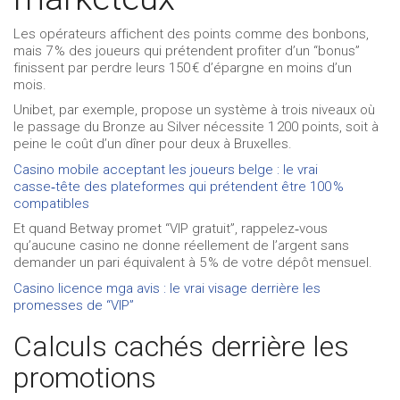
Les opérateurs affichent des points comme des bonbons,
mais 7 % des joueurs qui prétendent profiter d’un “bonus”
finissent par perdre leurs 150 € d’épargne en moins d’un
mois.
Unibet, par exemple, propose un système à trois niveaux où
le passage du Bronze au Silver nécessite 1 200 points, soit à
peine le coût d’un dîner pour deux à Bruxelles.
Casino mobile acceptant les joueurs belge : le vrai
casse‑tête des plateformes qui prétendent être 100 %
compatibles
Et quand Betway promet “VIP gratuit”, rappelez‑vous
qu’aucune casino ne donne réellement de l’argent sans
demander un pari équivalent à 5 % de votre dépôt mensuel.
Casino licence mga avis : le vrai visage derrière les
promesses de “VIP”
Calculs cachés derrière les
promotions