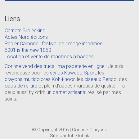
Liens
Carnets Broleskine
Actes Nord éditions
Papier Carbone : festival de l’image imprimée
6001 is the new 1060
Location et vente de machines à badges
Corinne vend des trucs : ma papeterie en ligne
: Je suis
revendeuse pour les
stylos Kaweco Sport
, les
crayons multicolores Koh-i-noor
, les
ciseaux Penco
, des
outils de reliure
et plein d’autres marques de qualité… Tu
peux aussi t’y offrir un
carnet artisanal
réalisé par mes
soins.
© Copyright 2016 | Corinne Clarysse
Site par
tchiktchak