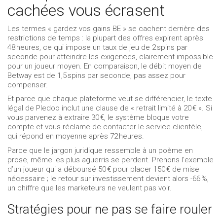
cachées vous écrasent
Les termes « gardez vos gains BE » se cachent derrière des
restrictions de temps : la plupart des offres expirent après
48 heures, ce qui impose un taux de jeu de 2 spins par
seconde pour atteindre les exigences, clairement impossible
pour un joueur moyen. En comparaison, le débit moyen de
Betway est de 1,5 spins par seconde, pas assez pour
compenser.
Et parce que chaque plateforme veut se différencier, le texte
légal de Pledoo inclut une clause de « retrait limité à 20 € ». Si
vous parvenez à extraire 30 €, le système bloque votre
compte et vous réclame de contacter le service clientèle,
qui répond en moyenne après 72 heures.
Parce que le jargon juridique ressemble à un poème en
prose, même les plus aguerris se perdent. Prenons l’exemple
d’un joueur qui a déboursé 50 € pour placer 150 € de mise
nécessaire ; le retour sur investissement devient alors -66 %,
un chiffre que les marketeurs ne veulent pas voir.
Stratégies pour ne pas se faire rouler