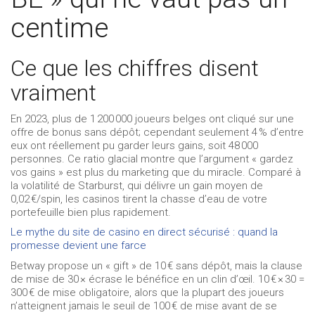
centime
Ce que les chiffres disent
vraiment
En 2023, plus de 1 200 000 joueurs belges ont cliqué sur une
offre de bonus sans dépôt; cependant seulement 4 % d’entre
eux ont réellement pu garder leurs gains, soit 48 000
personnes. Ce ratio glacial montre que l’argument « gardez
vos gains » est plus du marketing que du miracle. Comparé à
la volatilité de Starburst, qui délivre un gain moyen de
0,02 €/spin, les casinos tirent la chasse d’eau de votre
portefeuille bien plus rapidement.
Le mythe du site de casino en direct sécurisé : quand la
promesse devient une farce
Betway propose un « gift » de 10 € sans dépôt, mais la clause
de mise de 30 × écrase le bénéfice en un clin d’œil. 10 € × 30 =
300 € de mise obligatoire, alors que la plupart des joueurs
n’atteignent jamais le seuil de 100 € de mise avant de se