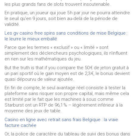
les plus grands fans de slots trouvent insoutenable.
En pratique, un joueur qui joue 5 h par jour ne pourra atteindre
le seuil qu’en 9 jours, soit bien au‑delà de la période de
validité.
Les gv casino free spins sans conditions de mise Belgique :
le leurre le mieux emballé
Parce que les termes « exclusif » ou « limité » sont
simplement des déclencheurs psychologiques, ils n’influent
en rien sur les mathématiques du jeu.
But the truth is that if you compare the 50 € de jeton gratuit à
un pari sportif où le gain moyen est de 2,3 €, le bonus devient
quasi dépourvu de valeur ajoutée.
En fin de compte, le seul avantage réel consiste à tester la
plateforme sans risquer son propre capital, mais même cela
est limité par le fait que les machines à sous comme
Starburst ont un RTP de 96,1 % – légèrement inférieur à la
moyenne des jeux de table.
Casino en ligne avec retrait sans frais Belgique : la vraie
facture cachée
Or, la police de caractère du tableau de suivi des bonus dans