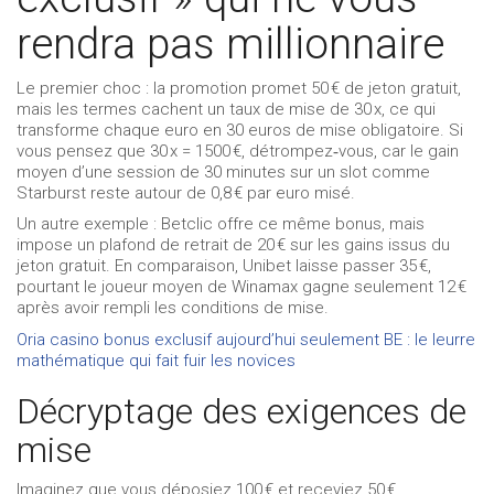
rendra pas millionnaire
Le premier choc : la promotion promet 50 € de jeton gratuit,
mais les termes cachent un taux de mise de 30 x, ce qui
transforme chaque euro en 30 euros de mise obligatoire. Si
vous pensez que 30 x = 1500 €, détrompez‑vous, car le gain
moyen d’une session de 30 minutes sur un slot comme
Starburst reste autour de 0,8 € par euro misé.
Un autre exemple : Betclic offre ce même bonus, mais
impose un plafond de retrait de 20 € sur les gains issus du
jeton gratuit. En comparaison, Unibet laisse passer 35 €,
pourtant le joueur moyen de Winamax gagne seulement 12 €
après avoir rempli les conditions de mise.
Oria casino bonus exclusif aujourd’hui seulement BE : le leurre
mathématique qui fait fuir les novices
Décryptage des exigences de
mise
Imaginez que vous déposiez 100 € et receviez 50 €