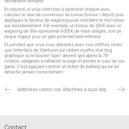
déclaration annuelle.
En résumé, si vous cherchez à optimiser chaque euro,
calculez le taux de conversion du bonus (bonus ÷ dépôt) puis
appliquez le facteur de wagering pour connaître le réel retour
sur investissement. Par exemple, un bonus de 200 € avec un
wagering de 30x représente 6 000 € de mise obligée, soit un
risque majeur pour un gain potentiel bien inférieur.
Et pendant que vous vous débattez avec ces chiffres, notez
que l’interface de Starburst sur Unibet souffre d’un bug
graphique où le bouton “spin” devient gris après la 73ᵉ
rotation, obligeant à rafraîchir la page et perdre le suivi de vos
gains. C’est agaçant comme un ticket de parking qui ne se
détache jamais correctement.
ladbrokes casino cashback bonus 2026 offre spéciale Belgique : la réalité crue derrière le vernis
Machines à sous dépôt minimum Belgique : la vérité crue derrière les promesses de “bonus”
Contact