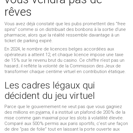
rêves
Vous avez déjà constaté que les pubs promettent des “free
spins” comme si on distribuait des bonbons à la sortie d’une
pharmacie, alors que la réalité ressemble davantage à un
ticket de parking expiré.
En 2024, le nombre de licences belges accordées aux
opérateurs a atteint 12, et chaque licence impose une taxe
de 15 % sur le revenu brut du casino. Ce chiffre n’est pas un
hasard ; il reflète la volonté de la Commission des Jeux de
transformer chaque centime virtuel en contribution étatique.
Les cadres légaux qui
décident du jeu virtuel
Parce que le gouvernement ne veut pas que vous gagniez
des millions en pyjama, il a institué un plafond de 200 % de la
mise comme gain maximal pour les slots à volatilité élevée.
Comparé aux 500 % permis aux paris sportifs, c’est une façon
de dire “pas de folie” tout en laissant la porte ouverte aux