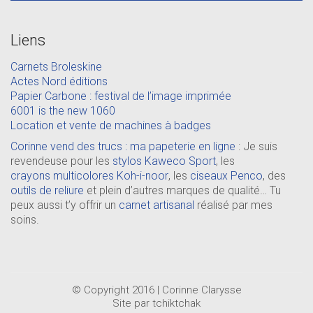
Liens
Carnets Broleskine
Actes Nord éditions
Papier Carbone : festival de l’image imprimée
6001 is the new 1060
Location et vente de machines à badges
Corinne vend des trucs : ma papeterie en ligne
: Je suis
revendeuse pour les
stylos Kaweco Sport
, les
crayons multicolores Koh-i-noor
, les
ciseaux Penco
, des
outils de reliure
et plein d’autres marques de qualité… Tu
peux aussi t’y offrir un
carnet artisanal
réalisé par mes
soins.
© Copyright 2016 | Corinne Clarysse
Site par
tchiktchak