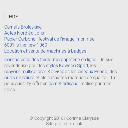
Liens
Carnets Broleskine
Actes Nord éditions
Papier Carbone : festival de l’image imprimée
6001 is the new 1060
Location et vente de machines à badges
Corinne vend des trucs : ma papeterie en ligne
: Je suis
revendeuse pour les
stylos Kaweco Sport
, les
crayons multicolores Koh-i-noor
, les
ciseaux Penco
, des
outils de reliure
et plein d’autres marques de qualité… Tu
peux aussi t’y offrir un
carnet artisanal
réalisé par mes
soins.
© Copyright 2016 | Corinne Clarysse
Site par
tchiktchak