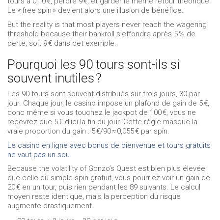
tours à 0,10 €, perdre 9 €, et garder le même retour théorique.
Le « free spin » devient alors une illusion de bénéfice.
But the reality is that most players never reach the wagering
threshold because their bankroll s’effondre après 5 % de
perte, soit 9 € dans cet exemple.
Pourquoi les 90 tours sont-ils si
souvent inutiles ?
Les 90 tours sont souvent distribués sur trois jours, 30 par
jour. Chaque jour, le casino impose un plafond de gain de 5 €,
donc même si vous touchez le jackpot de 100 €, vous ne
recevrez que 5 € d’ici la fin du jour. Cette règle masque la
vraie proportion du gain : 5 €/90 ≈ 0,055 € par spin.
Le casino en ligne avec bonus de bienvenue et tours gratuits
ne vaut pas un sou
Because the volatility of Gonzo’s Quest est bien plus élevée
que celle du simple spin gratuit, vous pourriez voir un gain de
20 € en un tour, puis rien pendant les 89 suivants. Le calcul
moyen reste identique, mais la perception du risque
augmente drastiquement.