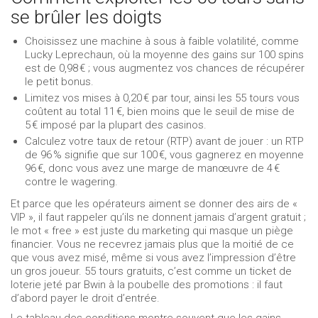
se brûler les doigts
Choisissez une machine à sous à faible volatilité, comme
Lucky Leprechaun, où la moyenne des gains sur 100 spins
est de 0,98 € ; vous augmentez vos chances de récupérer
le petit bonus.
Limitez vos mises à 0,20 € par tour, ainsi les 55 tours vous
coûtent au total 11 €, bien moins que le seuil de mise de
5 € imposé par la plupart des casinos.
Calculez votre taux de retour (RTP) avant de jouer : un RTP
de 96 % signifie que sur 100 €, vous gagnerez en moyenne
96 €, donc vous avez une marge de manœuvre de 4 €
contre le wagering.
Et parce que les opérateurs aiment se donner des airs de «
VIP », il faut rappeler qu’ils ne donnent jamais d’argent gratuit ;
le mot « free » est juste du marketing qui masque un piège
financier. Vous ne recevrez jamais plus que la moitié de ce
que vous avez misé, même si vous avez l’impression d’être
un gros joueur. 55 tours gratuits, c’est comme un ticket de
loterie jeté par Bwin à la poubelle des promotions : il faut
d’abord payer le droit d’entrée.