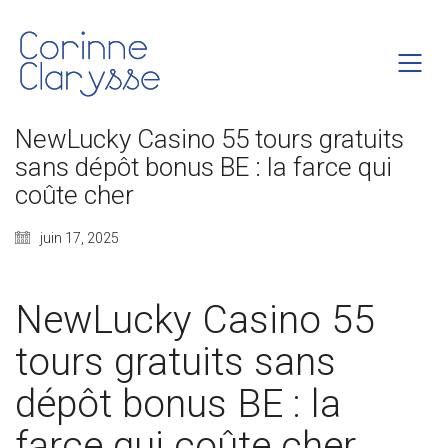
NewLucky Casino 55 tours gratuits
sans dépôt bonus BE : la farce qui
coûte cher
juin 17, 2025
NewLucky Casino 55
tours gratuits sans
dépôt bonus BE : la
farce qui coûte cher