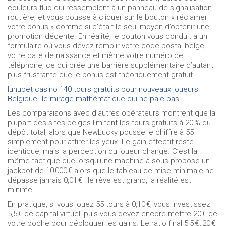
couleurs fluo qui ressemblent à un panneau de signalisation
routière, et vous pousse à cliquer sur le bouton « réclamer
votre bonus » comme si c’était le seul moyen d’obtenir une
promotion décente. En réalité, le bouton vous conduit à un
formulaire où vous devez remplir votre code postal belge,
votre date de naissance et même votre numéro de
téléphone, ce qui crée une barrière supplémentaire d’autant
plus frustrante que le bonus est théoriquement gratuit.
lunubet casino 140 tours gratuits pour nouveaux joueurs
Belgique : le mirage mathématique qui ne paie pas
Les comparaisons avec d’autres opérateurs montrent que la
plupart des sites belges limitent les tours gratuits à 20 % du
dépôt total, alors que NewLucky pousse le chiffre à 55
simplement pour attirer les yeux. Le gain effectif reste
identique, mais la perception du joueur change. C’est la
même tactique que lorsqu’une machine à sous propose un
jackpot de 10 000 € alors que le tableau de mise minimale ne
dépasse jamais 0,01 € ; le rêve est grand, la réalité est
minime.
En pratique, si vous jouez 55 tours à 0,10 €, vous investissez
5,5 € de capital virtuel, puis vous devez encore mettre 20 € de
votre poche pour débloquer les gains. Le ratio final 5,5 € : 20 €