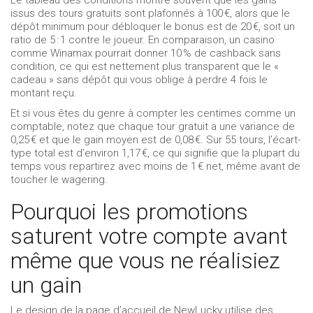
Le tableau des conditions montre souvent que les gains
issus des tours gratuits sont plafonnés à 100 €, alors que le
dépôt minimum pour débloquer le bonus est de 20 €, soit un
ratio de 5 : 1 contre le joueur. En comparaison, un casino
comme Winamax pourrait donner 10 % de cashback sans
condition, ce qui est nettement plus transparent que le «
cadeau » sans dépôt qui vous oblige à perdre 4 fois le
montant reçu.
Et si vous êtes du genre à compter les centimes comme un
comptable, notez que chaque tour gratuit a une variance de
0,25 € et que le gain moyen est de 0,08 €. Sur 55 tours, l’écart-
type total est d’environ 1,17 €, ce qui signifie que la plupart du
temps vous repartirez avec moins de 1 € net, même avant de
toucher le wagering.
Pourquoi les promotions
saturent votre compte avant
même que vous ne réalisiez
un gain
Le design de la page d’accueil de NewLucky utilise des