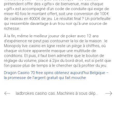
prétendent offrir des « gifts » de bienvenue, mais chaque
« gift » est accompagné d’un code de conduite qui exige de
miser 40 fois le montant offert, soit une conversion de 100 €
de cadeau en 4000 € de jeu. Le résultat final ? Un portefeuille
qui ressemble davantage à un trou noir qu’à une source de
richesse.
À la fin, même le meilleur joueur de poker avec 12 ans
d’expérience ne peut pas contourner la loi de la maison : le
Monopoly live casino en ligne reste un piège à chiffres, où
chaque victoire apparente masque une multitude de
conditions. Et puis, il faut bien admettre que le bouton de
réglage du volume, placé à 2 px du bord droit, est si petit que
l’on passe plus de temps à le chercher qu’à profiter du jeu.
Dragon Casino 70 free spins obtenez aujourd’hui Belgique –
la promesse de l’argent gratuit qui fait mouche
ladbrokes casino cashback bonus 2026 offre spéciale Belgique : la réalité crue derrière le vernis
Machines à sous dépôt minimum Belgique : la vérité crue derrière les promesses de “bonus”