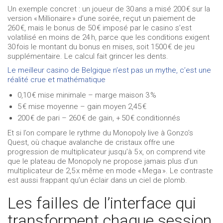
Un exemple concret : un joueur de 30 ans a misé 200 € sur la
version « Millionaire » d’une soirée, reçut un paiement de
260 €, mais le bonus de 50 € imposé par le casino s’est
volatilisé en moins de 24 h, parce que les conditions exigent
30 fois le montant du bonus en mises, soit 1500 € de jeu
supplémentaire. Le calcul fait grincer les dents.
Le meilleur casino de Belgique n’est pas un mythe, c’est une
réalité crue et mathématique
0,10 € mise minimale – marge maison 3 %
5 € mise moyenne – gain moyen 2,45 €
200 € de pari – 260 € de gain, + 50 € conditionnés
Et si l’on compare le rythme du Monopoly live à Gonzo’s
Quest, où chaque avalanche de cristaux offre une
progression de multiplicateur jusqu’à 5 x, on comprend vite
que le plateau de Monopoly ne propose jamais plus d’un
multiplicateur de 2,5 x même en mode « Mega ». Le contraste
est aussi frappant qu’un éclair dans un ciel de plomb.
Les failles de l’interface qui
transforment chaque session