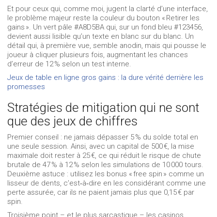
Et pour ceux qui, comme moi, jugent la clarté d’une interface,
le problème majeur reste la couleur du bouton « Retirer les
gains ». Un vert pâle #A8D5BA qui, sur un fond bleu #123456,
devient aussi lisible qu’un texte en blanc sur du blanc. Un
détail qui, à première vue, semble anodin, mais qui pousse le
joueur à cliquer plusieurs fois, augmentant les chances
d’erreur de 12 % selon un test interne.
Jeux de table en ligne gros gains : la dure vérité derrière les
promesses
Stratégies de mitigation qui ne sont
que des jeux de chiffres
Premier conseil : ne jamais dépasser 5 % du solde total en
une seule session. Ainsi, avec un capital de 500 €, la mise
maximale doit rester à 25 €, ce qui réduit le risque de chute
brutale de 47 % à 12 % selon les simulations de 10 000 tours.
Deuxième astuce : utilisez les bonus « free spin » comme un
lisseur de dents, c’est‑à‑dire en les considérant comme une
perte assurée, car ils ne paient jamais plus que 0,15 € par
spin.
Troisième point – et le plus sarcastique – les casinos