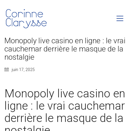
Monopoly live casino en ligne : le vrai
cauchemar derrière le masque de la
nostalgie
juin 17, 2025
Monopoly live casino en
ligne : le vrai cauchemar
derrière le masque de la
nostalgie