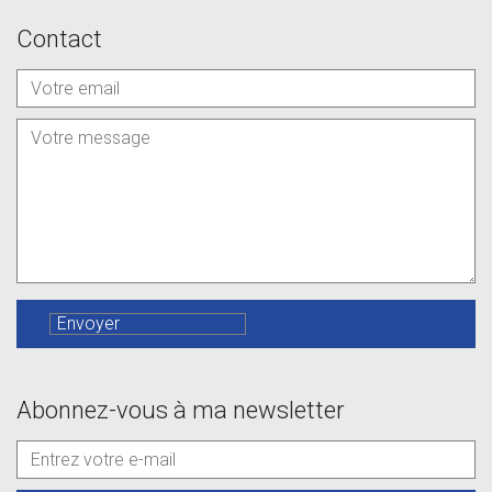
Contact
Abonnez-vous à ma newsletter