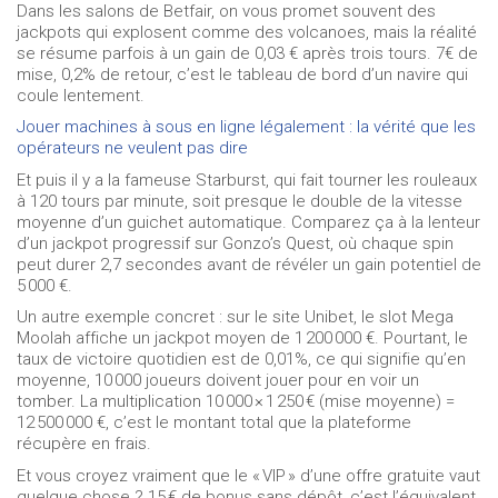
Dans les salons de Betfair, on vous promet souvent des
jackpots qui explosent comme des volcanoes, mais la réalité
se résume parfois à un gain de 0,03 € après trois tours. 7€ de
mise, 0,2% de retour, c’est le tableau de bord d’un navire qui
coule lentement.
Jouer machines à sous en ligne légalement : la vérité que les
opérateurs ne veulent pas dire
Et puis il y a la fameuse Starburst, qui fait tourner les rouleaux
à 120 tours par minute, soit presque le double de la vitesse
moyenne d’un guichet automatique. Comparez ça à la lenteur
d’un jackpot progressif sur Gonzo’s Quest, où chaque spin
peut durer 2,7 secondes avant de révéler un gain potentiel de
5 000 €.
Un autre exemple concret : sur le site Unibet, le slot Mega
Moolah affiche un jackpot moyen de 1 200 000 €. Pourtant, le
taux de victoire quotidien est de 0,01%, ce qui signifie qu’en
moyenne, 10 000 joueurs doivent jouer pour en voir un
tomber. La multiplication 10 000 × 1 250 € (mise moyenne) =
12 500 000 €, c’est le montant total que la plateforme
récupère en frais.
Et vous croyez vraiment que le « VIP » d’une offre gratuite vaut
quelque chose ? 15 € de bonus sans dépôt, c’est l’équivalent