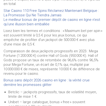
en total.
Star Casino 110 Free Spins Réclamez Maintenant Belgique :
La Promesse Qui Ne Tiendra Jamais
Le meilleur bonus de premier dépôt de casino en ligne n’est
qu’une illusion bien emballée
Lisez bien les termes et conditions : « Maximum bet per spin »
est souvent limité à 0,5 € pour les jeux bonus, ce qui
empêche de profiter d’un jackpot de 500 000 € avec plus
d’une mise de 0,5 €.
Comparaison de deux jackpots progressifs en 2023 : Mega
Fortune (1 200 000 €) contre Hall of Gods (950 000 €). Hall of
Gods propose un taux de retombée de 96,6% contre 96,5%
pour Mega Fortune, un écart de 0,1% qui, multiplié par
10 000 000 € de mises, représente 10 000 € de différence de
revenu pour le casino.
Bonus sans dépôt 2026 casino en ligne : la vérité crue
derrière les promesses glitter
Betclic – jackpots progressifs, taux de volatilité moyen,
limite de mise 1 €.
Unibet – large catalogue, bonus « free » souvent