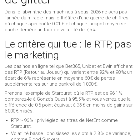
Dans le labyrinthe des machines à sous, 2026 ne sera pas
l’année du miracle mais le théâtre d’une guerre de chiffres,
où chaque spin coûte 0,01 € et chaque jackpot moyen se
cache derrière un taux de volatilité de 7,5 %.
Le critère qui tue : le RTP, pas
le marketing
Les casinos en ligne tel que Bet365, Unibet et Bwin affichent
des RTP (Retour au Joueur) qui varient entre 92 % et 98 %; un
écart de 6 % représente en moyenne 60 € de pertes
supplémentaires sur une bankroll de 1 000 €.
Prenons l’exemple de Starburst, où le RTP est de 96,1 %;
comparez‑le à Gonzo’s Quest à 95,5 % et vous verrez que la
différence de 0,6 point équivaut à
36 €
en moins de gains sur
6 000 € misés.
RTP > 96 % : privilégiez les titres de NetEnt comme
Starburst.
Volatilité basse : choisissez les slots à 2‑3 % de variance,
comme Blood Suckers.