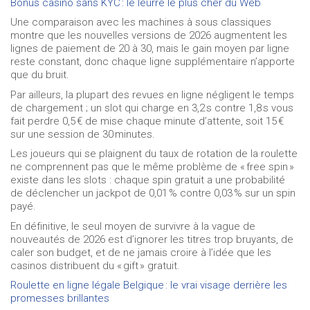
Bonus casino sans KYC : le leurre le plus cher du Web
Une comparaison avec les machines à sous classiques
montre que les nouvelles versions de 2026 augmentent les
lignes de paiement de 20 à 30, mais le gain moyen par ligne
reste constant, donc chaque ligne supplémentaire n’apporte
que du bruit.
Par ailleurs, la plupart des revues en ligne négligent le temps
de chargement ; un slot qui charge en 3,2 s contre 1,8 s vous
fait perdre 0,5 € de mise chaque minute d’attente, soit 15 €
sur une session de 30 minutes.
Les joueurs qui se plaignent du taux de rotation de la roulette
ne comprennent pas que le même problème de « free spin »
existe dans les slots : chaque spin gratuit a une probabilité
de déclencher un jackpot de 0,01 % contre 0,03 % sur un spin
payé.
En définitive, le seul moyen de survivre à la vague de
nouveautés de 2026 est d’ignorer les titres trop bruyants, de
caler son budget, et de ne jamais croire à l’idée que les
casinos distribuent du « gift » gratuit.
Roulette en ligne légale Belgique : le vrai visage derrière les
promesses brillantes