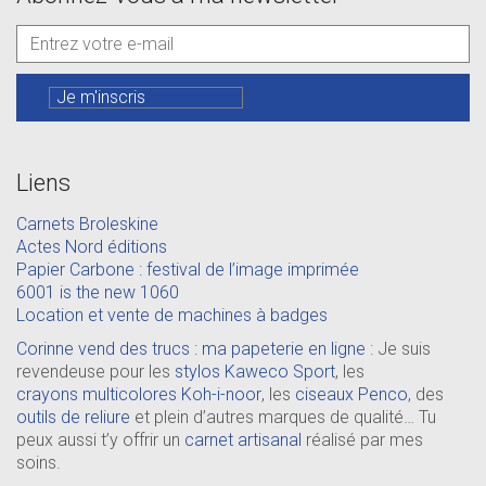
Liens
Carnets Broleskine
Actes Nord éditions
Papier Carbone : festival de l’image imprimée
6001 is the new 1060
Location et vente de machines à badges
Corinne vend des trucs : ma papeterie en ligne
: Je suis
revendeuse pour les
stylos Kaweco Sport
, les
crayons multicolores Koh-i-noor
, les
ciseaux Penco
, des
outils de reliure
et plein d’autres marques de qualité… Tu
peux aussi t’y offrir un
carnet artisanal
réalisé par mes
soins.