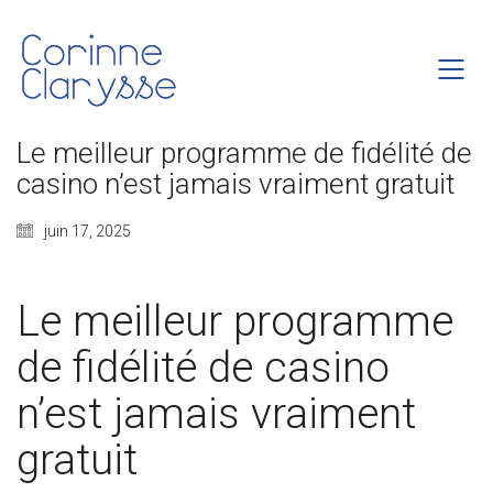
Le meilleur programme de fidélité de
casino n’est jamais vraiment gratuit
juin 17, 2025
Le meilleur programme
de fidélité de casino
n’est jamais vraiment
gratuit