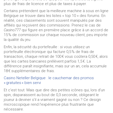
plus de frais de licence et plus de taxes à payer.
Certains prétendent que la meilleure machine à sous en ligne
Belgique se trouve dans les listes « top 10 » des forums. En
réalité, ces classements sont souvent manipulés par des
affiliés qui reçoivent des commissions. Prenez le cas de
Casino777
qui figure en première place grâce à un accord de
15 % de commission sur chaque nouveau client, peu importe
la qualité du jeu.
Enfin, la sécurité du portefeuille : si vous utilisez un
portefeuille électronique qui facture 0,5 % de frais de
transaction, chaque retrait de 100 € vous coûtera 0,50 €, alors
que les cartes bancaires prélèvent parfois 1,5 €. La
différence paraît insignifiante, mais sur un an, cela accumule
18 € supplémentaires de frais.
Casino Neteller Belgique : le cauchemar des promos
« gratuites » bien servi
Et c’est tout. Mais que dire des petites icônes qui, lors d’un
spin, disparaissent au bout de 0,3 seconde, obligeant le
joueur à deviner s’il a vraiment gagné ou non ? Ce design
microscopique rend l’expérience plus frustrante que
nécessaire.