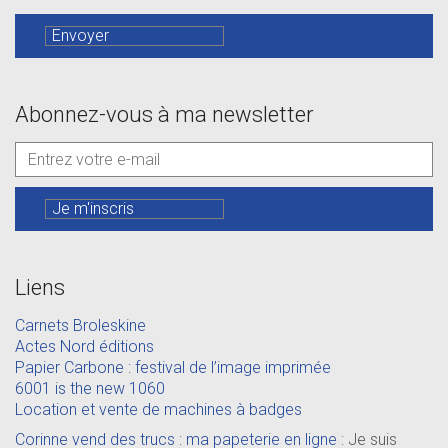
Abonnez-vous à ma newsletter
Liens
Carnets Broleskine
Actes Nord éditions
Papier Carbone : festival de l’image imprimée
6001 is the new 1060
Location et vente de machines à badges
Corinne vend des trucs : ma papeterie en ligne
: Je suis