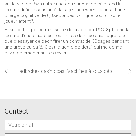
sur le site de Bwin utilise une couleur orange pâle rend la
lecture difficile sous un éclairage fluorescent, ajoutant une
charge cognitive de 0,3 secondes par ligne pour chaque
joueur attentif.
Et surtout, la police minuscule de la section T&C, 8 pt, rend la
lecture d’une clause sur les limites de mise aussi agréable
que d’essayer de déchiffrer un contrat de 30 pages pendant
une grève du café. C’est le genre de détail qui me donne
envie de cracher sur le clavier.
ladbrokes casino cashback bonus 2026 offre spéciale Belgique : la réalité crue derrière le vernis
Machines à sous dépôt minimum Belgique : la vérité crue derrière les promesses de “bonus”
Contact