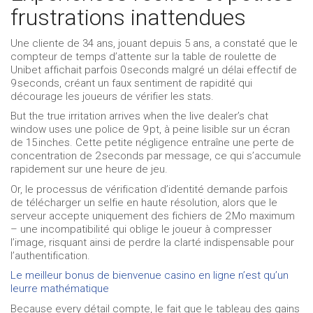
frustrations inattendues
Une cliente de 34 ans, jouant depuis 5 ans, a constaté que le
compteur de temps d’attente sur la table de roulette de
Unibet affichait parfois 0 seconds malgré un délai effectif de
9 seconds, créant un faux sentiment de rapidité qui
décourage les joueurs de vérifier les stats.
But the true irritation arrives when the live dealer’s chat
window uses une police de 9 pt, à peine lisible sur un écran
de 15 inches. Cette petite négligence entraîne une perte de
concentration de 2 seconds par message, ce qui s’accumule
rapidement sur une heure de jeu.
Or, le processus de vérification d’identité demande parfois
de télécharger un selfie en haute résolution, alors que le
serveur accepte uniquement des fichiers de 2 Mo maximum
– une incompatibilité qui oblige le joueur à compresser
l’image, risquant ainsi de perdre la clarté indispensable pour
l’authentification.
Le meilleur bonus de bienvenue casino en ligne n’est qu’un
leurre mathématique
Because every détail compte, le fait que le tableau des gains