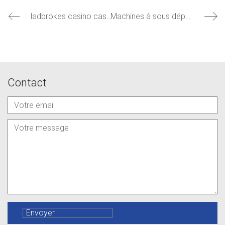
ladbrokes casino cashback bonus 2026 offre spéciale Belgique : la réalité crue derrière le vernis
Machines à sous dépôt minimum Belgique : la vérité crue derrière les promesses de “bonus”
Contact