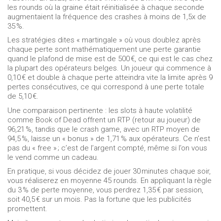
les rounds où la graine était réinitialisée à chaque seconde
augmentaient la fréquence des crashes à moins de 1,5x de
35 %.
Les stratégies dites « martingale » où vous doublez après
chaque perte sont mathématiquement une perte garantie
quand le plafond de mise est de 500 €, ce qui est le cas chez
la plupart des opérateurs belges. Un joueur qui commence à
0,10 € et double à chaque perte atteindra vite la limite après 9
pertes consécutives, ce qui correspond à une perte totale
de 5,10 €.
Une comparaison pertinente : les slots à haute volatilité
comme Book of Dead offrent un RTP (retour au joueur) de
96,21 %, tandis que le crash game, avec un RTP moyen de
94,5 %, laisse un « bonus » de 1,71 % aux opérateurs. Ce n’est
pas du « free » ; c’est de l’argent compté, même si l’on vous
le vend comme un cadeau.
En pratique, si vous décidez de jouer 30 minutes chaque soir,
vous réaliserez en moyenne 45 rounds. En appliquant la règle
du 3 % de perte moyenne, vous perdrez 1,35 € par session,
soit 40,5 € sur un mois. Pas la fortune que les publicités
promettent.