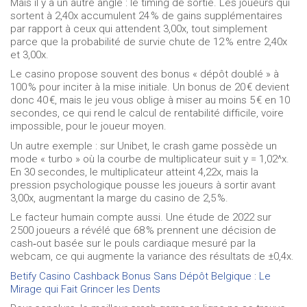
Mais il y a un autre angle : le timing de sortie. Les joueurs qui
sortent à 2,40x accumulent 24 % de gains supplémentaires
par rapport à ceux qui attendent 3,00x, tout simplement
parce que la probabilité de survie chute de 12 % entre 2,40x
et 3,00x.
Le casino propose souvent des bonus « dépôt doublé » à
100 % pour inciter à la mise initiale. Un bonus de 20 € devient
donc 40 €, mais le jeu vous oblige à miser au moins 5 € en 10
secondes, ce qui rend le calcul de rentabilité difficile, voire
impossible, pour le joueur moyen.
Un autre exemple : sur Unibet, le crash game possède un
mode « turbo » où la courbe de multiplicateur suit y = 1,02^x.
En 30 secondes, le multiplicateur atteint 4,22x, mais la
pression psychologique pousse les joueurs à sortir avant
3,00x, augmentant la marge du casino de 2,5 %.
Le facteur humain compte aussi. Une étude de 2022 sur
2 500 joueurs a révélé que 68 % prennent une décision de
cash‑out basée sur le pouls cardiaque mesuré par la
webcam, ce qui augmente la variance des résultats de ±0,4x.
Betify Casino Cashback Bonus Sans Dépôt Belgique : Le
Mirage qui Fait Grincer les Dents