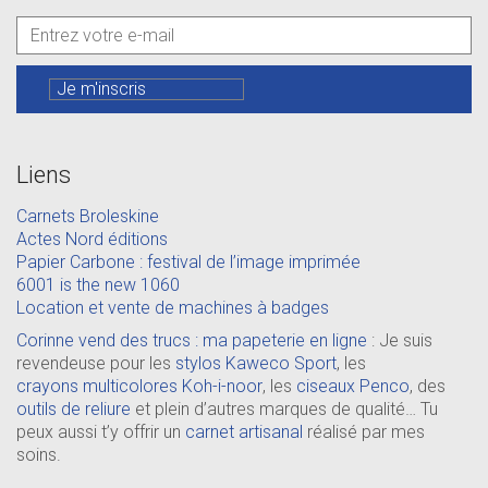
Liens
Carnets Broleskine
Actes Nord éditions
Papier Carbone : festival de l’image imprimée
6001 is the new 1060
Location et vente de machines à badges
Corinne vend des trucs : ma papeterie en ligne
: Je suis
revendeuse pour les
stylos Kaweco Sport
, les
crayons multicolores Koh-i-noor
, les
ciseaux Penco
, des
outils de reliure
et plein d’autres marques de qualité… Tu
peux aussi t’y offrir un
carnet artisanal
réalisé par mes
soins.