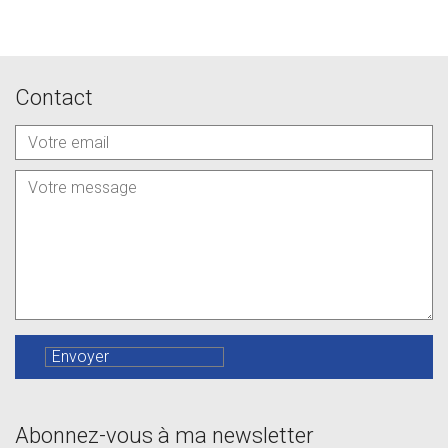
Contact
Abonnez-vous à ma newsletter