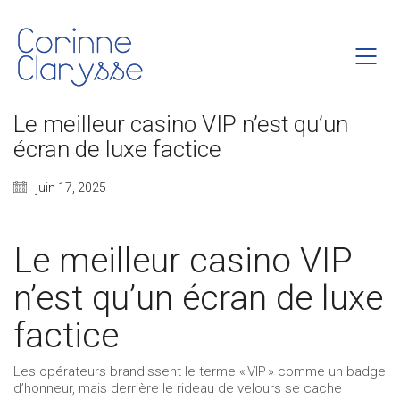
Le meilleur casino VIP n’est qu’un
écran de luxe factice
juin 17, 2025
Le meilleur casino VIP
n’est qu’un écran de luxe
factice
Les opérateurs brandissent le terme « VIP » comme un badge
d’honneur, mais derrière le rideau de velours se cache