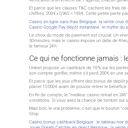
Et parce que les clauses T&C cachent les frais de c
chiffres, 200 € × 0,965 = 193 €. Cette petite perte
Casino en ligne sans frais Belgique : la vérité crue
Casino Google Pay dépôt instantané : le mythe du p
Le choix du mode de paiement est crucial. Un vireme
30 minutes, mais le casino impose un délai de 4 heur
le fameux 24 h.
Ce qui ne fonctionne jamais : 
Unibet propose un cashback de 10 % sur les pertes,
son compte gonfler, même s’il perd 200 € en une ses
Et parce que les jeux offrent des bonus de dépôt ju
placer 15 000 € avant de pouvoir retirer le bénéfice
En fin de compte, le “meilleur casino retrait en 24h
conditions. Si vous avez la chance de tomber sur un
Mais bon, le vrai problème, c’est que le bouton “conf
Stop.
Casino bonus cashback Belgique : le tableau noir
Jouer Dream Catcher en direct Belgique : la vérité c