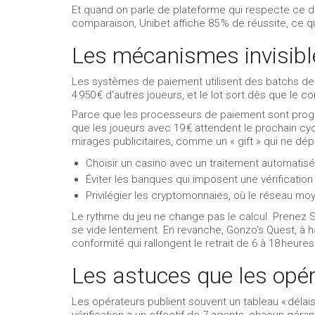
Et quand on parle de plateforme qui respecte ce dél
comparaison, Unibet affiche 85 % de réussite, ce qui
Les mécanismes invisible
Les systèmes de paiement utilisent des batchs de 5
4 950 € d’autres joueurs, et le lot sort dès que le co
Parce que les processeurs de paiement sont progra
que les joueurs avec 19 € attendent le prochain cycl
mirages publicitaires, comme un « gift » qui ne dépas
Choisir un casino avec un traitement automatis
Éviter les banques qui imposent une vérificatio
Privilégier les cryptomonnaies, où le réseau moy
Le rythme du jeu ne change pas le calcul. Prenez St
se vide lentement. En revanche, Gonzo’s Quest, à ha
conformité qui rallongent le retrait de 6 à 18 heures
Les astuces que les opé
Les opérateurs publient souvent un tableau « délais 
vérification a un effectif de 7 agents, chacun géran