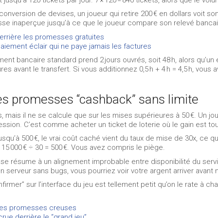
onversion de devises, un joueur qui retire 200 € en dollars voit s
 passe inaperçue jusqu’à ce que le joueur compare son relevé bancai
 derrière les promesses gratuites
aiement éclair qui ne paye jamais les factures
nt bancaire standard prend 2 jours ouvrés, soit 48 h, alors qu’un 
es avant le transfert. Si vous additionnez 0,5 h + 4 h = 4,5 h, vou
les promesses “cashback” sans limite
 mais il ne se calcule que sur les mises supérieures à 50 €. Un j
sion. C’est comme acheter un ticket de loterie où le gain est toujo
squ’à 500 €, le vrai coût caché vient du taux de mise de 30x, ce qui
. 15 000 € ÷ 30 = 500 €. Vous avez compris le piège.
” se résume à un alignement improbable entre disponibilité du servic
 serveur sans bugs, vous pourriez voir votre argent arriver avant 
irmer” sur l’interface du jeu est tellement petit qu’on le rate à cha
 des promesses creuses
rue derrière le “grand jeu”