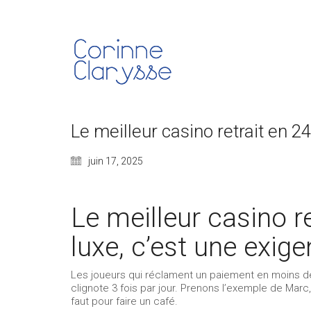
Le meilleur casino retrait en 24
juin 17, 2025
Le meilleur casino re
luxe, c’est une exig
Les joueurs qui réclament un paiement en moins de
clignote 3 fois par jour. Prenons l’exemple de Marc, 
faut pour faire un café.