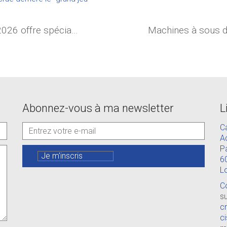
ladbrokes casino cashback bonus 2026 offre spéciale Belgique : la réalité crue derrière le vernis
Abonnez-vous à ma newsletter
L
C
A
P
6
L
Co
s
c
c