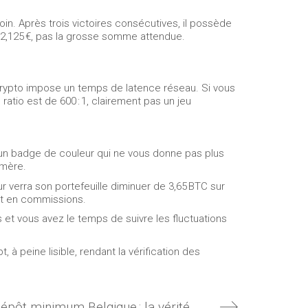
oin. Après trois victoires consécutives, il possède
à 2,125 €, pas la grosse somme attendue.
crypto impose un temps de latence réseau. Si vous
atio est de 600 : 1, clairement pas un jeu
u’un badge de couleur qui ne vous donne pas plus
 mère.
ur verra son portefeuille diminuer de 3,65 BTC sur
ent en commissions.
is et vous avez le temps de suivre les fluctuations
t, à peine lisible, rendant la vérification des
Machines à sous dépôt minimum Belgique : la vérité crue derrière les promesses de “bonus”