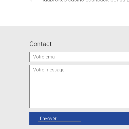
Contact