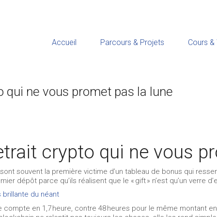
Accueil
Parcours & Projets
Cours &
to qui ne vous promet pas la lune
etrait crypto qui ne vous p
it sont souvent la première victime d’un tableau de bonus qui resse
er dépôt parce qu’ils réalisent que le « gift » n’est qu’un verre d’
 brillante du néant
se compte en 1,7 heure, contre 48 heures pour le même montant en 