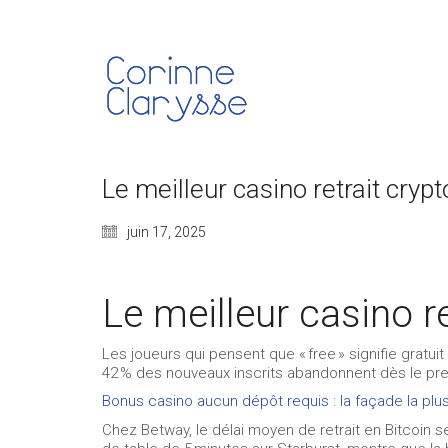
Le meilleur casino retrait cryp
juin 17, 2025
Le meilleur casino r
Les joueurs qui pensent que « free » signifie gratu
42 % des nouveaux inscrits abandonnent dès le premi
Bonus casino aucun dépôt requis : la façade la plus
Chez Betway, le délai moyen de retrait en Bitcoin 