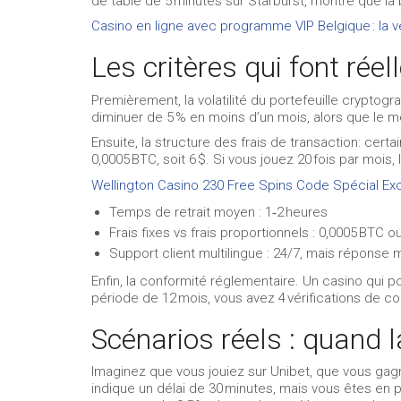
de table de 5 minutes sur Starburst, montre que la 
Casino en ligne avec programme VIP Belgique : la v
Les critères qui font rée
Premièrement, la volatilité du portefeuille cryptog
diminuer de 5 % en moins d’un mois, alors que le mêm
Ensuite, la structure des frais de transaction: certai
0,0005 BTC, soit 6 $. Si vous jouez 20 fois par mois, 
Wellington Casino 230 Free Spins Code Spécial Exc
Temps de retrait moyen : 1‑2 heures
Frais fixes vs frais proportionnels : 0,0005 BTC o
Support client multilingue : 24/7, mais réponse
Enfin, la conformité réglementaire. Un casino qui p
période de 12 mois, vous avez 4 vérifications de co
Scénarios réels : quand l
Imaginez que vous jouiez sur Unibet, que vous gag
indique un délai de 30 minutes, mais vous êtes en p