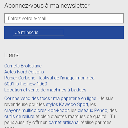
Abonnez-vous à ma newsletter
Liens
Carnets Broleskine
Actes Nord éditions
Papier Carbone : festival de l’image imprimée
6001 is the new 1060
Location et vente de machines à badges
Corinne vend des trucs : ma papeterie en ligne
: Je suis
revendeuse pour les
stylos Kaweco Sport
, les
crayons multicolores Koh-i-noor
, les
ciseaux Penco
, des
outils de reliure
et plein d’autres marques de qualité… Tu
peux aussi t’y offrir un
carnet artisanal
réalisé par mes