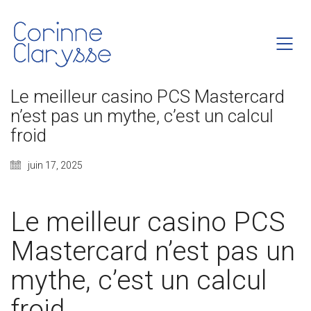
Le meilleur casino PCS Mastercard
n’est pas un mythe, c’est un calcul
froid
juin 17, 2025
Le meilleur casino PCS
Mastercard n’est pas un
mythe, c’est un calcul
froid