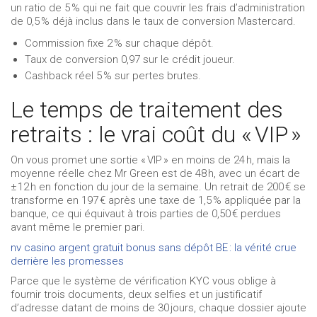
un ratio de 5 % qui ne fait que couvrir les frais d’administration
de 0,5 % déjà inclus dans le taux de conversion Mastercard.
Commission fixe 2 % sur chaque dépôt.
Taux de conversion 0,97 sur le crédit joueur.
Cashback réel 5 % sur pertes brutes.
Le temps de traitement des
retraits : le vrai coût du « VIP »
On vous promet une sortie « VIP » en moins de 24 h, mais la
moyenne réelle chez Mr Green est de 48 h, avec un écart de
± 12 h en fonction du jour de la semaine. Un retrait de 200 € se
transforme en 197 € après une taxe de 1,5 % appliquée par la
banque, ce qui équivaut à trois parties de 0,50 € perdues
avant même le premier pari.
nv casino argent gratuit bonus sans dépôt BE : la vérité crue
derrière les promesses
Parce que le système de vérification KYC vous oblige à
fournir trois documents, deux selfies et un justificatif
d’adresse datant de moins de 30 jours, chaque dossier ajoute