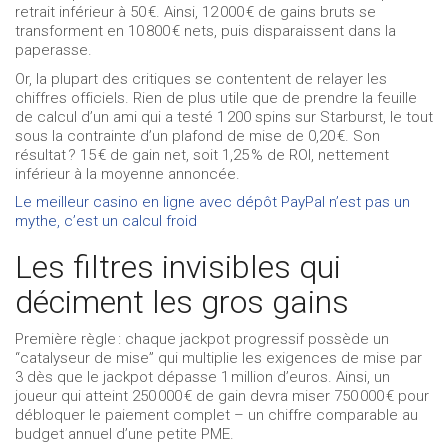
retrait inférieur à 50 €. Ainsi, 12 000 € de gains bruts se
transforment en 10 800 € nets, puis disparaissent dans la
paperasse.
Or, la plupart des critiques se contentent de relayer les
chiffres officiels. Rien de plus utile que de prendre la feuille
de calcul d’un ami qui a testé 1 200 spins sur Starburst, le tout
sous la contrainte d’un plafond de mise de 0,20 €. Son
résultat ? 15 € de gain net, soit 1,25 % de ROI, nettement
inférieur à la moyenne annoncée.
Le meilleur casino en ligne avec dépôt PayPal n’est pas un
mythe, c’est un calcul froid
Les filtres invisibles qui
déciment les gros gains
Première règle : chaque jackpot progressif possède un
“catalyseur de mise” qui multiplie les exigences de mise par
3 dès que le jackpot dépasse 1 million d’euros. Ainsi, un
joueur qui atteint 250 000 € de gain devra miser 750 000 € pour
débloquer le paiement complet – un chiffre comparable au
budget annuel d’une petite PME.