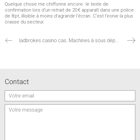
Quelque chose me chiffonne encore : le texte de
confirmation lors d’un retrait de 20 € apparaît dans une police
de 8 pt, illisible à moins d’agrandir l’écran. C’est l’ironie la plus
crasse du secteur.
ladbrokes casino cashback bonus 2026 offre spéciale Belgique : la réalité crue derrière le vernis
Machines à sous dépôt minimum Belgique : la vérité crue derrière les promesses de “bonus”
Contact