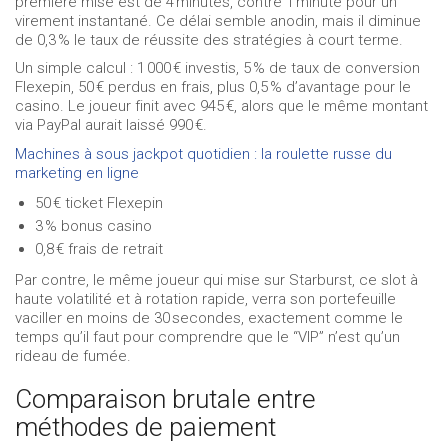
première mise est de 4 minutes, contre 1 minute pour un
virement instantané. Ce délai semble anodin, mais il diminue
de 0,3 % le taux de réussite des stratégies à court terme.
Un simple calcul : 1 000 € investis, 5 % de taux de conversion
Flexepin, 50 € perdus en frais, plus 0,5 % d’avantage pour le
casino. Le joueur finit avec 945 €, alors que le même montant
via PayPal aurait laissé 990 €.
Machines à sous jackpot quotidien : la roulette russe du
marketing en ligne
50 € ticket Flexepin
3 % bonus casino
0,8 € frais de retrait
Par contre, le même joueur qui mise sur Starburst, ce slot à
haute volatilité et à rotation rapide, verra son portefeuille
vaciller en moins de 30 secondes, exactement comme le
temps qu’il faut pour comprendre que le “VIP” n’est qu’un
rideau de fumée.
Comparaison brutale entre
méthodes de paiement