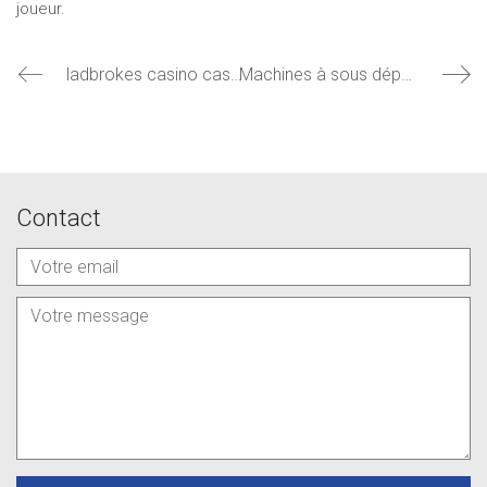
joueur.
ladbrokes casino cashback bonus 2026 offre spéciale Belgique : la réalité crue derrière le vernis
Machines à sous dépôt minimum Belgique : la vérité crue derrière les promesses de “bonus”
Contact