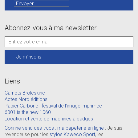
Abonnez-vous à ma newsletter
Liens
Carnets Broleskine
Actes Nord éditions
Papier Carbone : festival de l’image imprimée
6001 is the new 1060
Location et vente de machines à badges
Corinne vend des trucs : ma papeterie en ligne
: Je suis
revendeuse pour les
stylos Kaweco Sport
, les