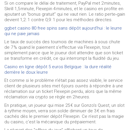
Si on compare le délai de traitement, PayPal met 2 minutes,
Skrill 1,5 minute, Flexepin 4 minutes, et le casino en profite en
ajoutant un “bonus gratuit” qui ne vaut rien. Le ratio perte‑gain
devient 1,2 : 1 contre 0,9 : 1 pour les méthodes directes.
ggbet casino 80 free spins sans dépôt aujourd’hui : le leurre
qui ne paie jamais
Le taux de succès des tournois de machines à sous chute
de 7 % quand le paiement s’effectue via Flexepin, tout
simplement parce que le joueur doit attendre que son ticket
se transforme en crédit, ce qui interrompt la fluidité du jeu.
Casino en ligne dépôt 5 euros Belgique : la dure réalité
derrière le doux leurre
Et comme si le problème n’était pas assez visible, le service
client de plusieurs sites met 6 jours ouvrés à répondre à une
réclamation sur un ticket Flexepin perdu, alors que la même
réclamation via crypto se règle en 2 heures.
En pratique, un joueur qui mise 25 € sur Gonzo’s Quest, un slot
à rythme moyen, verra son solde diminuer de 3 € en frais
cachés dès le premier dépôt Flexepin. Ce n’est pas la magie
du casino, c’est la mécanique du prépaiement.