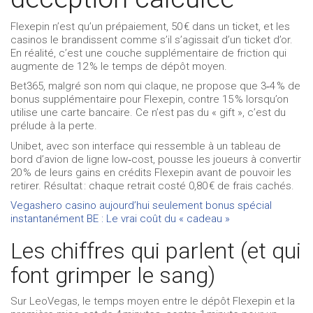
Flexepin n’est qu’un prépaiement, 50 € dans un ticket, et les
casinos le brandissent comme s’il s’agissait d’un ticket d’or.
En réalité, c’est une couche supplémentaire de friction qui
augmente de 12 % le temps de dépôt moyen.
Bet365, malgré son nom qui claque, ne propose que 3‑4 % de
bonus supplémentaire pour Flexepin, contre 15 % lorsqu’on
utilise une carte bancaire. Ce n’est pas du « gift », c’est du
prélude à la perte.
Unibet, avec son interface qui ressemble à un tableau de
bord d’avion de ligne low‑cost, pousse les joueurs à convertir
20 % de leurs gains en crédits Flexepin avant de pouvoir les
retirer. Résultat : chaque retrait costé 0,80 € de frais cachés.
Vegashero casino aujourd’hui seulement bonus spécial
instantanément BE : Le vrai coût du « cadeau »
Les chiffres qui parlent (et qui
font grimper le sang)
Sur LeoVegas, le temps moyen entre le dépôt Flexepin et la