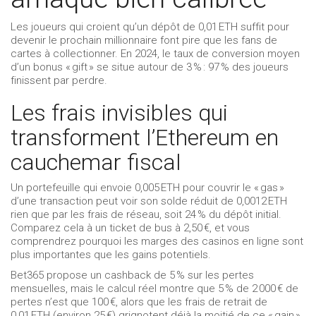
Les joueurs qui croient qu’un dépôt de 0,01 ETH suffit pour
devenir le prochain millionnaire font pire que les fans de
cartes à collectionner. En 2024, le taux de conversion moyen
d’un bonus « gift » se situe autour de 3 % : 97 % des joueurs
finissent par perdre.
Les frais invisibles qui
transforment l’Ethereum en
cauchemar fiscal
Un portefeuille qui envoie 0,005 ETH pour couvrir le « gas »
d’une transaction peut voir son solde réduit de 0,0012 ETH
rien que par les frais de réseau, soit 24 % du dépôt initial.
Comparez cela à un ticket de bus à 2,50 €, et vous
comprendrez pourquoi les marges des casinos en ligne sont
plus importantes que les gains potentiels.
Bet365 propose un cashback de 5 % sur les pertes
mensuelles, mais le calcul réel montre que 5 % de 2 000 € de
pertes n’est que 100 €, alors que les frais de retrait de
0,01 ETH (environ 25 €) grignotent déjà la moitié de ce « gain ».