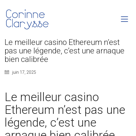
Le meilleur casino Ethereum n’est
pas une légende, c’est une arnaque
bien calibrée
juin 17, 2025
Le meilleur casino
Ethereum n’est pas une
légende, c’est une
arnaque bien calibrée