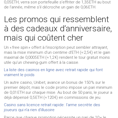
0,05 ETH, verra son portefeuille s’effriter de 1,35 ETH au bout
de l’année, même s’il décroche un gain de 0,06 ETH.
Les promos qui ressemblent
à des cadeaux d’anniversaire,
mais qui coûtent cher
Un « free spin » offert à l’inscription peut sembler attrayant,
mais la mise minimum d’un centime d’ETH (≈ 2,5 €) et le gain
maximal de 0,0005 ETH (≈ 1,2 €) rendent le tour gratuit moins
utile qu’un chewing‑gum offert à la caisse.
La liste des casinos en ligne avec retrait rapide qui font
vraiment le poids
Un autre casino, Unibet, avance un bonus de 150 % sur le
premier dépôt, mais le code promo impose un pari minimum
de 0,01 ETH sur chaque mise. Au bout de 50 paris, le joueur a
déjà dépensé 0,5 ETH (≈ 120 €) en commissions de jeu.
Casino sans licence retrait rapide : l’arme secrète des
joueurs qui n’a rien d’illusoire
Parce que chaque promotion nécessite un pari de 10 × le