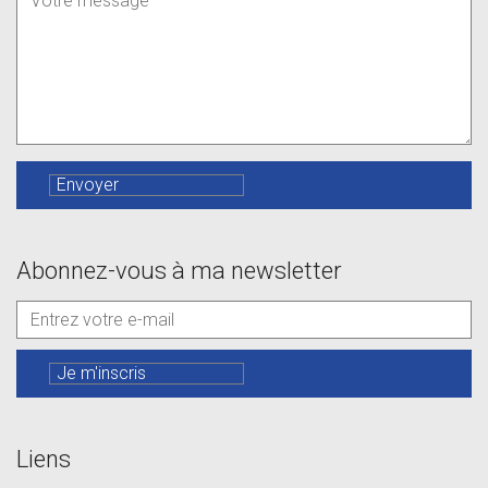
Abonnez-vous à ma newsletter
Liens