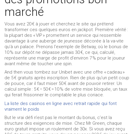
marché
Vous avez 20 € à jouer et cherchez le site qui prétend
transformer ces quelques euros en jackpot. Première vérité :
la plupart des « VIP » promettent un service qui ressemble
davantage à une auberge de jeunesse décorée à la va-vite
qu’à un palace. Prenons l’exemple de Betway, où le bonus de
10 % sur dépôt ne dépasse jamais 30 €, ce qui, calculé,
représente une marge de profit d’environ 7 % pour le joueur
avant même de toucher une spin.
And then vous tombez sur Unibet avec une offre « cadeau »
de 5 € gratuits après inscription. Rien de plus qu’un petit coup
de pouce, car il faut miser 50 € avant de pouvoir retirer. Un
calcul simple : 5 € ÷ 50 € = 10 % de votre mise bloquée, un taux
qui ferait frissonner le comptable le plus coriace.
La liste des casinos en ligne avec retrait rapide qui font
vraiment le poids
But le vrai défi n’est pas le montant du bonus, c’est la
structure des exigences de mise. Chez Mr Green, chaque
euro gratuit impose un roulement de 30x. Si vous avez reçu