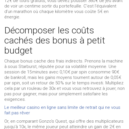
12 € de tours gratuits, vous devez pousser 360 € de jeu avant
de voir un centime sortir du portefeuille. C’est l’équivalent
d’un marathon où chaque kilomètre vous coûte 5 € en
énergie.
Décomposer les coûts
cachés des bonus à petit
budget
Chaque bonus cache des frais indirects. Prenons la machine
à sous Starburst, réputée pour sa volatilité moyenne. Une
session de 15 minutes avec 0,10 € par spin consomme 90 €
de bankroll, mais les gains moyens tournent autour de 0,05 €
par spin, soit un retour de 50 % sur le temps investi. Multipliez
cela par un rouleau de 30x et vous vous retrouvez à jouer, non
pas pour gagner, mais pour simplement satisfaire les
exigences.
Le meilleur casino en ligne sans limite de retrait qui ne vous
fait pas rêver
Or, en comparant Gonzo’s Quest, qui offre des multiplicateurs
jusqu’à 10x, le même joueur peut atteindre un gain de 2 € en