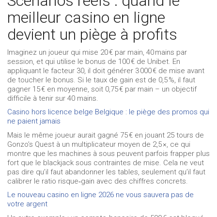
Scénarios réels : quand le
meilleur casino en ligne
devient un piège à profits
Imaginez un joueur qui mise 20 € par main, 40 mains par
session, et qui utilise le bonus de 100 € de Unibet. En
appliquant le facteur 30, il doit générer 3 000 € de mise avant
de toucher le bonus. Si le taux de gain est de 0,5 %, il faut
gagner 15 € en moyenne, soit 0,75 € par main – un objectif
difficile à tenir sur 40 mains.
Casino hors licence belge Belgique : le piège des promos qui
ne paient jamais
Mais le même joueur aurait gagné 75 € en jouant 25 tours de
Gonzo’s Quest à un multiplicateur moyen de 2,5 ×, ce qui
montre que les machines à sous peuvent parfois frapper plus
fort que le blackjack sous contraintes de mise. Cela ne veut
pas dire qu’il faut abandonner les tables, seulement qu’il faut
calibrer le ratio risque‑gain avec des chiffres concrets.
Le nouveau casino en ligne 2026 ne vous sauvera pas de
votre argent