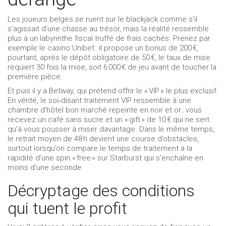
Les joueurs belges se ruent sur le blackjack comme s’il
s’agissait d’une chasse au trésor, mais la réalité ressemble
plus à un labyrinthe fiscal truffé de frais cachés. Prenez par
exemple le casino Unibet : il propose un bonus de 200 €,
pourtant, après le dépôt obligatoire de 50 €, le taux de mise
requiert 30 fois la mise, soit 6 000 € de jeu avant de toucher la
première pièce.
Et puis il y a Betway, qui prétend offrir le « VIP » le plus exclusif.
En vérité, le soi‑disant traitement VIP ressemble à une
chambre d’hôtel bon marché repeinte en noir et or ; vous
recevez un café sans sucre et un « gift » de 10 € qui ne sert
qu’à vous pousser à miser davantage. Dans le même temps,
le retrait moyen de 48 h devient une course d’obstacles,
surtout lorsqu’on compare le temps de traitement à la
rapidité d’une spin « free » sur Starburst qui s’enchaîne en
moins d’une seconde.
Décryptage des conditions
qui tuent le profit