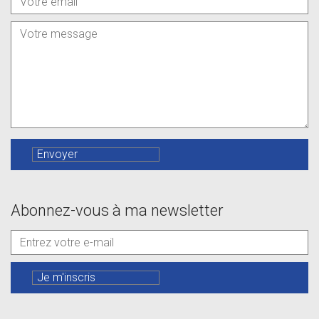
Abonnez-vous à ma newsletter