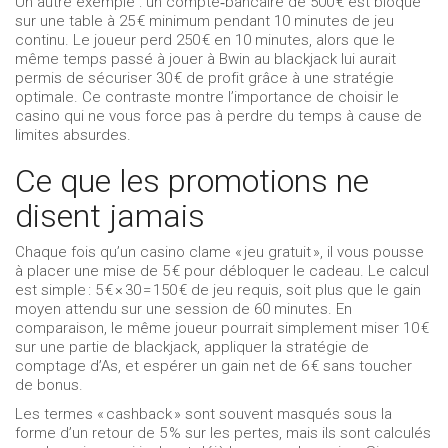
Un autre exemple : un compte‑bancaire de 500 € est bloqué
sur une table à 25 € minimum pendant 10 minutes de jeu
continu. Le joueur perd 250 € en 10 minutes, alors que le
même temps passé à jouer à Bwin au blackjack lui aurait
permis de sécuriser 30 € de profit grâce à une stratégie
optimale. Ce contraste montre l’importance de choisir le
casino qui ne vous force pas à perdre du temps à cause de
limites absurdes.
Ce que les promotions ne
disent jamais
Chaque fois qu’un casino clame « jeu gratuit », il vous pousse
à placer une mise de 5 € pour débloquer le cadeau. Le calcul
est simple : 5 € × 30 = 150 € de jeu requis, soit plus que le gain
moyen attendu sur une session de 60 minutes. En
comparaison, le même joueur pourrait simplement miser 10 €
sur une partie de blackjack, appliquer la stratégie de
comptage d’As, et espérer un gain net de 6 € sans toucher
de bonus.
Les termes « cashback » sont souvent masqués sous la
forme d’un retour de 5 % sur les pertes, mais ils sont calculés