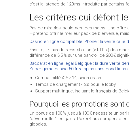
c’est la latence de 120 ms introduite par certains 
Les critères qui défont l
Pas de miracles, seulement des maths. Une offre de 
—prétend offrir le meilleur pack de bienvenue, mai
Casino en ligne compatible iPhone : la vérité crue
Ensuite, le taux de redistribution (« RTP ») des m
différence de 3,5 % sur une bankroll de 200 € signi
Baccarat en ligne légal Belgique : la dure vérité de
Super game casino 50 free spins sans conditions de
Compatibilité iOS ≥ 14, sinon crash.
Temps de chargement < 2 s pour le lobby.
Support multilingue, incluant le français de Belg
Pourquoi les promotions son
Un bonus de 100 % jusqu’à 100 € nécessite un pari 
“déverrouiller” les gains. PokerStars compense en o
globales.