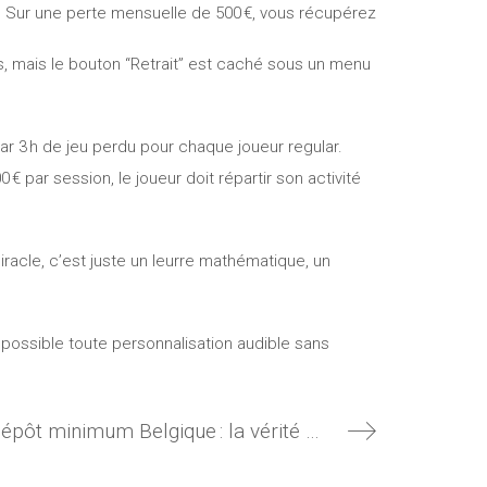
u. Sur une perte mensuelle de 500 €, vous récupérez
es, mais le bouton “Retrait” est caché sous un menu
par 3 h de jeu perdu pour chaque joueur regular.
€ par session, le joueur doit répartir son activité
miracle, c’est juste un leurre mathématique, un
mpossible toute personnalisation audible sans
Machines à sous dépôt minimum Belgique : la vérité crue derrière les promesses de “bonus”