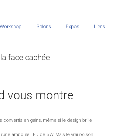
 Workshop
Salons
Expos
Liens
 la face cachée
Pad vous montre
convertis en gains, même si le design brille
u’une ampoule LED de 5 W. Mais le vrai poison,