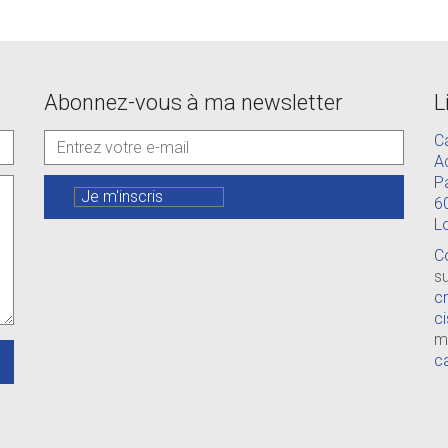
Abonnez-vous à ma newsletter
L
C
A
P
6
L
Co
s
c
c
ma
ca