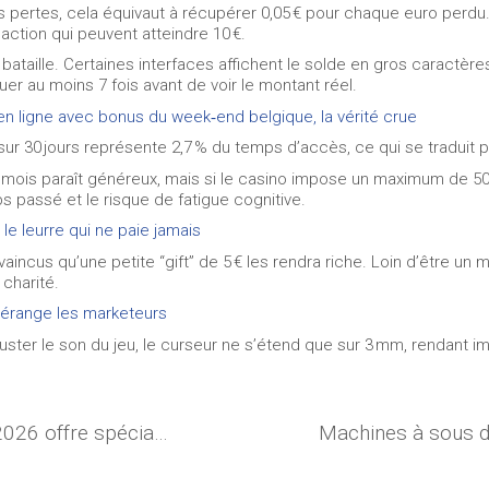
es pertes, cela équivaut à récupérer 0,05 € pour chaque euro perd
saction qui peuvent atteindre 10 €.
bataille. Certaines interfaces affichent le solde en gros caractèr
quer au moins 7 fois avant de voir le montant réel.
en ligne avec bonus du week‑end belgique, la vérité crue
 sur 30 jours représente 2,7 % du temps d’accès, ce qui se traduit 
r mois paraît généreux, mais si le casino impose un maximum de 500 
s passé et le risque de fatigue cognitive.
le leurre qui ne paie jamais
aincus qu’une petite “gift” de 5 € les rendra riche. Loin d’être un 
charité.
 dérange les marketeurs
uster le son du jeu, le curseur ne s’étend que sur 3 mm, rendant i
ladbrokes casino cashback bonus 2026 offre spéciale Belgique : la réalité crue derrière le vernis