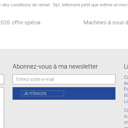
le des conditions de retrait : 9 pt, tellement petit que même un mi
ladbrokes casino cashback bonus 2026 offre spéciale Belgique : la réalité crue derrière le vernis
Abonnez-vous à ma newsletter
L
C
A
P
6
L
Co
s
c