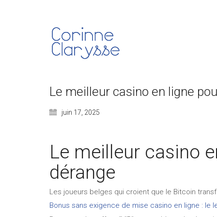
Le meilleur casino en ligne pour
juin 17, 2025
Le meilleur casino en
dérange
Les joueurs belges qui croient que le Bitcoin tra
Bonus sans exigence de mise casino en ligne : le 