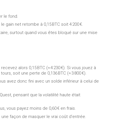
r le fond.
 le gain net retombe à 0,15 BTC soit 4 200 €.
aire, surtout quand vous êtes bloqué sur une mise
ecevez alors 0,15 BTC (≈ 4 230 €). Si vous jouez à
urs, soit une perte de 0,136 BTC (≈ 3 800 €).
ous avez donc fini avec un solde inférieur à celui de
uest, pensant que la volatilité haute était
nus, vous payez moins de 0,60 € en frais.
e une façon de masquer le vrai coût d’entrée.