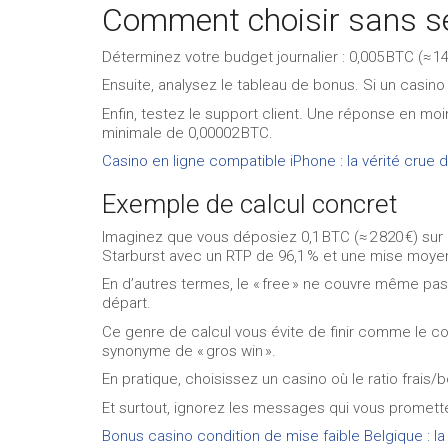
Comment choisir sans se 
Déterminez votre budget journalier : 0,005 BTC (≈ 
Ensuite, analysez le tableau de bonus. Si un casino 
Enfin, testez le support client. Une réponse en m
minimale de 0,00002 BTC.
Casino en ligne compatible iPhone : la vérité crue
Exemple de calcul concret
Imaginez que vous déposiez 0,1 BTC (≈ 2 820 €) sur 
Starburst avec un RTP de 96,1 % et une mise moyenne
En d’autres termes, le « free » ne couvre même pas l
départ.
Ce genre de calcul vous évite de finir comme le col
synonyme de « gros win ».
En pratique, choisissez un casino où le ratio frais/
Et surtout, ignorez les messages qui vous prometten
Bonus casino condition de mise faible Belgique : la