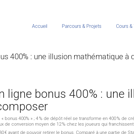
Accueil
Parcours & Projets
Cours &
onus 400% : une illusion mathématique 
n ligne bonus 400% : une il
composer
« bonus 400% » ; 4 % de dépôt réel se transforme en 400 % de crédi
taux de conversion moyen de 12 % chez les joueurs qui franchissent
0 € avant de pouvoir retirer le bonus. Comparé à une partie de Star