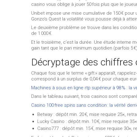
casino vous oblige à jouer 50 fois plus que le joue
Unibet impose une mise cumulative de 150 € pour un 
Gonzo’s Quest la volatilité vous pousse déjà à atte
Le deuxième problème se trouve dans les conditions
de 1 000 €.
Et le troisième, c’est la durée. Une étude interne
gain tant que le pari minimum quotidien (parfois 5 €)
Décryptage des chiffres 
Chaque fois que le terme « gift » apparaît, rappelez
correspond à un surplus de 0,04 € pour chaque eur
Machines à sous en ligne rtp supérieur à 98 % : la v
Dans le tableau suivant, trois casinos sont comparé
Casino 100 free spins sans condition : la vérité derr
Betway : dépôt min. 20 €, mise requise 25×, retrai
Lucky Casino : dépôt min. 10 €, mise requise 35×, 
Casino777 : dépôt min. 15 €, mise requise 30×, ret