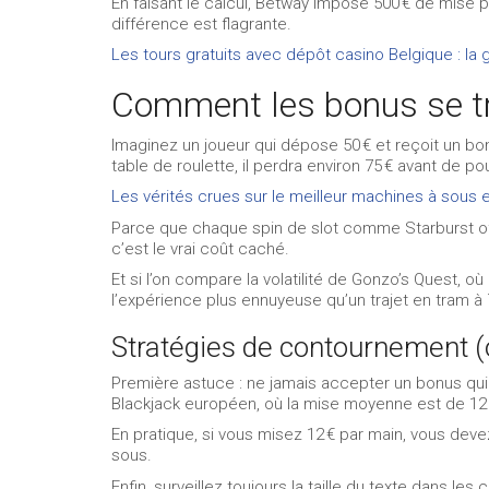
En faisant le calcul, Betway impose 500 € de mise p
différence est flagrante.
Les tours gratuits avec dépôt casino Belgique : la 
Comment les bonus se tr
Imaginez un joueur qui dépose 50 € et reçoit un bon
table de roulette, il perdra environ 75 € avant de po
Les vérités crues sur le meilleur machines à sous en 
Parce que chaque spin de slot comme Starburst offr
c’est le vrai coût caché.
Et si l’on compare la volatilité de Gonzo’s Quest, 
l’expérience plus ennuyeuse qu’un trajet en tram à 
Stratégies de contournement 
Première astuce : ne jamais accepter un bonus qui
Blackjack européen, où la mise moyenne est de 12 €
En pratique, si vous misez 12 € par main, vous deve
sous.
Enfin, surveillez toujours la taille du texte dans le