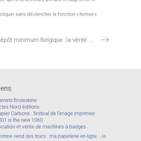
à cliquer sans déclencher la fonction « fermer ».
Machines à sous dépôt minimum Belgique : la vérité crue derrière les promesses de “bonus”
iens
arnets Broleskine
ctes Nord éditions
apier Carbone : festival de l’image imprimée
001 is the new 1060
ocation et vente de machines à badges
rinne vend des trucs : ma papeterie en ligne
: Je