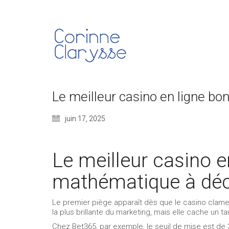
Le meilleur casino en ligne b
juin 17, 2025
Le meilleur casino e
mathématique à dé
Le premier piège apparaît dès que le casino clame 
la plus brillante du marketing, mais elle cache un 
Chez Bet365, par exemple, le seuil de mise est de 3