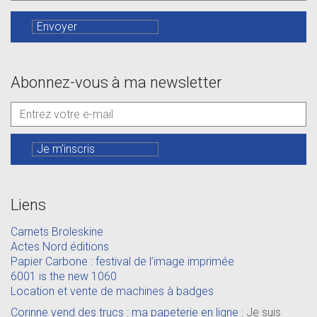
Abonnez-vous à ma newsletter
Liens
Carnets Broleskine
Actes Nord éditions
Papier Carbone : festival de l’image imprimée
6001 is the new 1060
Location et vente de machines à badges
Corinne vend des trucs : ma papeterie en ligne
: Je suis