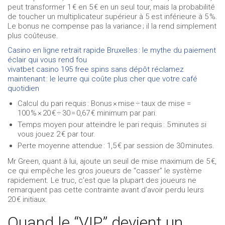
peut transformer 1 € en 5 € en un seul tour, mais la probabilité
de toucher un multiplicateur supérieur à 5 est inférieure à 5 %.
Le bonus ne compense pas la variance ; il la rend simplement
plus coûteuse.
Casino en ligne retrait rapide Bruxelles : le mythe du paiement
éclair qui vous rend fou
vivatbet casino 195 free spins sans dépôt réclamez
maintenant : le leurre qui coûte plus cher que votre café
quotidien
Calcul du pari requis : Bonus × mise ÷ taux de mise =
100 % × 20 € ÷ 30 = 0,67 € minimum par pari.
Temps moyen pour atteindre le pari requis : 5 minutes si
vous jouez 2 € par tour.
Perte moyenne attendue : 1,5 € par session de 30 minutes.
Mr Green, quant à lui, ajoute un seuil de mise maximum de 5 €,
ce qui empêche les gros joueurs de “casser” le système
rapidement. Le truc, c’est que la plupart des joueurs ne
remarquent pas cette contrainte avant d’avoir perdu leurs
20 € initiaux.
Quand le “VIP” devient un