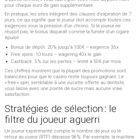
pour chaque euro de gain supplémentaire.
En pratique, les sites intègrent des clauses d’expiration de 7
jours, ce qui signifie que le joueur doit accomplir toutes ces
exigences sous la pression d’un chrono. Si le joueur ne
réussit pas, le bonus disparaît comme la fumée d’un cigare
épuisé.
Bonus de dépôt : 20 % jusqu’à 100 € – exigence 35 x
Free spins : 10 tours – wagering 40 x le gain
Cashback : 5 % sur les pertes – limité à 50 € par mois
Ces chiffres montrent que la plupart des promotions sont
balancées pour que le casino reste toujours gagnant. Le
« free » spin, semblable à une sucette offerte au dentiste,
vous laisse avec une pointe de sucre mais aucune vraie
satisfaction.
Stratégies de sélection : le
filtre du joueur aguerri
Un joueur expérimenté compte le nombre de jeux où le
retour au joueur (RTP) dépasse 96 %. Par exemple, la machine