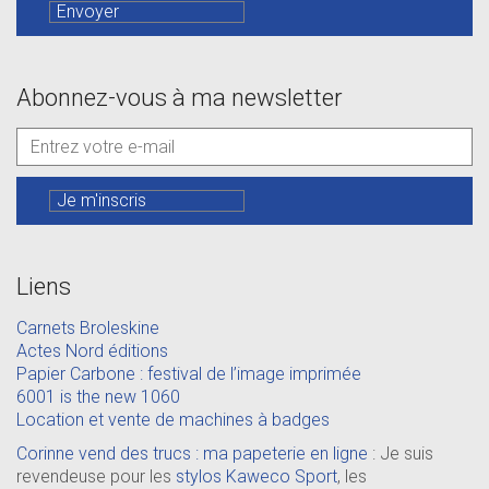
Abonnez-vous à ma newsletter
Liens
Carnets Broleskine
Actes Nord éditions
Papier Carbone : festival de l’image imprimée
6001 is the new 1060
Location et vente de machines à badges
Corinne vend des trucs : ma papeterie en ligne
: Je suis
revendeuse pour les
stylos Kaweco Sport
, les