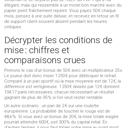
élégant, mais qui ressemble à un motel bon marché avec du
papier peint fraîchement repeint. Vous payez 50 € chaque
mois, pensez à une suite deluxe, et recevez en retour un fil
de support client souvent absent pendant les heures
critiques.
Décrypter les conditions de
mise : chiffres et
comparaisons crues
Prenons le cas d’un bonus de 50 € avec un multiplicateur 25 x.
Le joueur doit donc miser 1 250 € pour débloquer le retrait.
Comparé à un pari sportif où la mise moyenne est de 12 €, la
différence est vertigineuse. 1 250 € divisés par 12 € donnent
104,17 paris nécessaires, chacun nécessitant un résultat
gagnant de plus de 95 % si l’on veut rester rentable.
Un autre scénario : un pari de 2 € sur une roulette
européenne. La probabilité de toucher le rouge est de
48,6 %. Si vous avez un bonus de 20 €, la mise totale exigée
pourrait atteindre 600 €, soit 300 % du capital initial. En
d’autres termes, il vous faut tripler votre mise au point mort