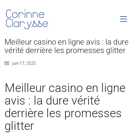
Meilleur casino en ligne avis : la dure
vérité derrière les promesses glitter
juin 17, 2025
Meilleur casino en ligne
avis : la dure vérité
derrière les promesses
glitter