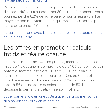
la vraie farce du marketing
Parce que chaque minute compte, je calcule toujours le coût
d’opportunité : si un support met 30 minutes à répondre, vous
pourriez perdre 0,2 % de votre bankroll sur un jeu à volatilité
moyenne comme Starburst, ce qui revient à 2 € perdus par
heure de silence téléphonique.
Le casino en ligne avec bonus de bienvenue et tours gratuits
ne vaut pas un sou
Les offres en promotion : calculs
froids et réalité chaude
Imaginez un “gift” de 20 spins gratuits, mais avec un taux de
mise de 1,5 x et une mise maximale de 0,10 € par spin. Le gain
potentiel maximal est alors 3 €, soit 0,15 % de la valeur
nominale du bonus. En comparaison, Gonzo’s Quest offre une
volatilité élevée où chaque mise de 0,10 € peut produire
jusqu’à 5 € en une seule session, un ratio de 50 : 1 qui
dépasse largement le petit « free spin » offert.
Jouer game show en direct Belgique : Le gros mensonge
des soi‑disant « VIP » en streaming
Et parce que les opérateurs aiment cacher les frais, notez