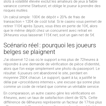
slots à volatilité élevée exclut les amateurs de jeux à faible
variance comme Starburst, et oblige le joueur à prendre des
risques inutiles.
Un calcul simple : 100 € de dépôt + 20 % de frais de
transaction = 120 € de coût total. Si le casino vous permet de
retirer 110 € après 3 jours, vous êtes en perte de 10 €, alors
que le même dépôt chez un concurrent avec retrait en
24 heures vous laisserait 115 € net, soit un gain net de 5 €.
Scénario réel : pourquoi les joueurs
belges se plaignent
J’ai observé 12 cas où le support a mis plus de 72 heures à
répondre à une demande de vérification de pièce d’identité,
alors que l’on exige simplement une photo du passeport. Le
résultat : 6 joueurs ont abandonné le site, perdant en
moyenne 250 € chacun. Le support, quant à lui, a justifié le
délai par « procédures internes », une excuse qui sonne plus
comme un code de retard que comme un véritable service.
En comparaison, un autre casino gère les vérifications en
4 heures, avec un taux de satisfaction client de 92 %. Cette
différence de 68 heures représente un facteur de 17 fois plus