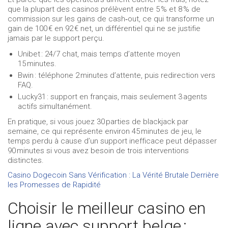
que la plupart des casinos prélèvent entre 5 % et 8 % de
commission sur les gains de cash‑out, ce qui transforme un
gain de 100 € en 92 € net, un différentiel qui ne se justifie
jamais par le support perçu.
Unibet : 24/7 chat, mais temps d’attente moyen
15 minutes.
Bwin : téléphone 2 minutes d’attente, puis redirection vers
FAQ.
Lucky31 : support en français, mais seulement 3 agents
actifs simultanément.
En pratique, si vous jouez 30 parties de blackjack par
semaine, ce qui représente environ 45 minutes de jeu, le
temps perdu à cause d’un support inefficace peut dépasser
90 minutes si vous avez besoin de trois interventions
distinctes.
Casino Dogecoin Sans Vérification : La Vérité Brutale Derrière
les Promesses de Rapidité
Choisir le meilleur casino en
ligne avec support belge :