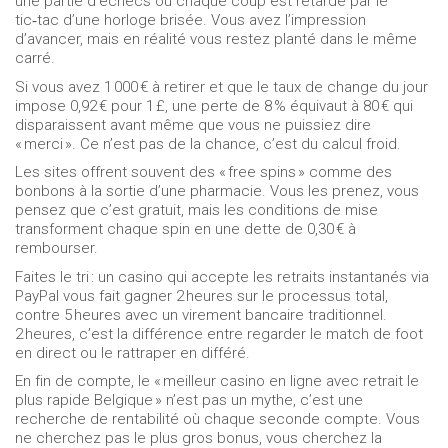
une partie d’échecs où chaque coup est retardé par le
tic‑tac d’une horloge brisée. Vous avez l’impression
d’avancer, mais en réalité vous restez planté dans le même
carré.
Si vous avez 1 000 € à retirer et que le taux de change du jour
impose 0,92 € pour 1 £, une perte de 8 % équivaut à 80 € qui
disparaissent avant même que vous ne puissiez dire
« merci ». Ce n’est pas de la chance, c’est du calcul froid.
Les sites offrent souvent des « free spins » comme des
bonbons à la sortie d’une pharmacie. Vous les prenez, vous
pensez que c’est gratuit, mais les conditions de mise
transforment chaque spin en une dette de 0,30 € à
rembourser.
Faites le tri : un casino qui accepte les retraits instantanés via
PayPal vous fait gagner 2 heures sur le processus total,
contre 5 heures avec un virement bancaire traditionnel.
2 heures, c’est la différence entre regarder le match de foot
en direct ou le rattraper en différé.
En fin de compte, le « meilleur casino en ligne avec retrait le
plus rapide Belgique » n’est pas un mythe, c’est une
recherche de rentabilité où chaque seconde compte. Vous
ne cherchez pas le plus gros bonus, vous cherchez la