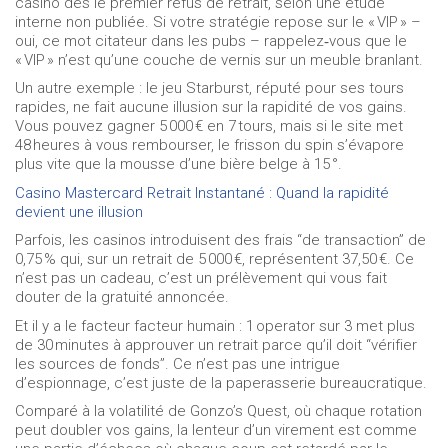
casino dès le premier refus de retrait, selon une étude
interne non publiée. Si votre stratégie repose sur le « VIP » –
oui, ce mot citateur dans les pubs – rappelez‑vous que le
« VIP » n’est qu’une couche de vernis sur un meuble branlant.
Un autre exemple : le jeu Starburst, réputé pour ses tours
rapides, ne fait aucune illusion sur la rapidité de vos gains.
Vous pouvez gagner 5 000 € en 7 tours, mais si le site met
48 heures à vous rembourser, le frisson du spin s’évapore
plus vite que la mousse d’une bière belge à 15 °.
Casino Mastercard Retrait Instantané : Quand la rapidité
devient une illusion
Parfois, les casinos introduisent des frais “de transaction” de
0,75 % qui, sur un retrait de 5 000 €, représentent 37,50 €. Ce
n’est pas un cadeau, c’est un prélèvement qui vous fait
douter de la gratuité annoncée.
Et il y a le facteur facteur humain : 1 operator sur 3 met plus
de 30 minutes à approuver un retrait parce qu’il doit “vérifier
les sources de fonds”. Ce n’est pas une intrigue
d’espionnage, c’est juste de la paperasserie bureaucratique.
Comparé à la volatilité de Gonzo’s Quest, où chaque rotation
peut doubler vos gains, la lenteur d’un virement est comme