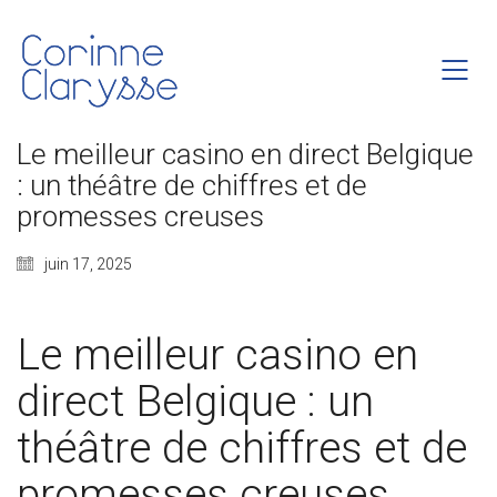
Le meilleur casino en direct Belgique
: un théâtre de chiffres et de
promesses creuses
juin 17, 2025
Le meilleur casino en
direct Belgique : un
théâtre de chiffres et de
promesses creuses