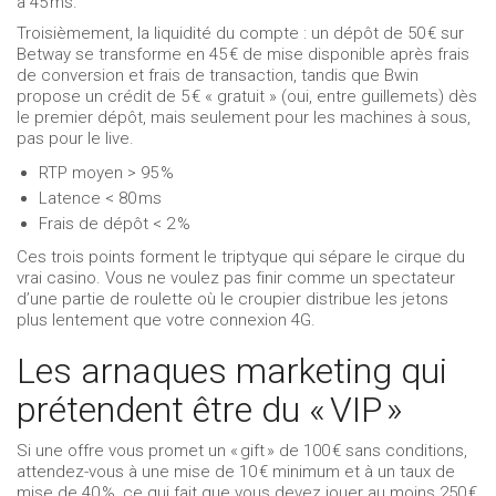
à 45 ms.
Troisièmement, la liquidité du compte : un dépôt de 50 € sur
Betway se transforme en 45 € de mise disponible après frais
de conversion et frais de transaction, tandis que Bwin
propose un crédit de 5 € « gratuit » (oui, entre guillemets) dès
le premier dépôt, mais seulement pour les machines à sous,
pas pour le live.
RTP moyen > 95 %
Latence < 80 ms
Frais de dépôt < 2 %
Ces trois points forment le triptyque qui sépare le cirque du
vrai casino. Vous ne voulez pas finir comme un spectateur
d’une partie de roulette où le croupier distribue les jetons
plus lentement que votre connexion 4G.
Les arnaques marketing qui
prétendent être du « VIP »
Si une offre vous promet un « gift » de 100 € sans conditions,
attendez-vous à une mise de 10 € minimum et à un taux de
mise de 40 %, ce qui fait que vous devez jouer au moins 250 €