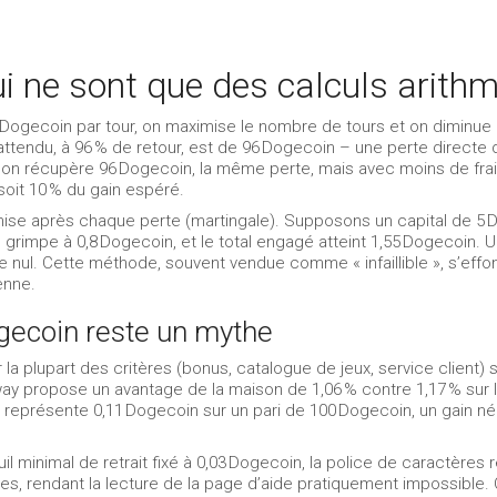
ui ne sont que des calculs arith
ogecoin par tour, on maximise le nombre de tours et on diminue la
 attendu, à 96 % de retour, est de 96 Dogecoin – une perte direct
 on récupère 96 Dogecoin, la même perte, mais avec moins de frai
soit 10 % du gain espéré.
ise après chaque perte (martingale). Supposons un capital de 5 D
 grimpe à 0,8 Dogecoin, et le total engagé atteint 1,55 Dogecoin.
este nul. Cette méthode, souvent vendue comme « infaillible », s’ef
enne.
ogecoin reste un mythe
or la plupart des critères (bonus, catalogue de jeux, service client
etway propose un avantage de la maison de 1,06 % contre 1,17 % sur
représente 0,11 Dogecoin sur un pari de 100 Dogecoin, un gain nég
seuil minimal de retrait fixé à 0,03 Dogecoin, la police de caractères
es, rendant la lecture de la page d’aide pratiquement impossible. 