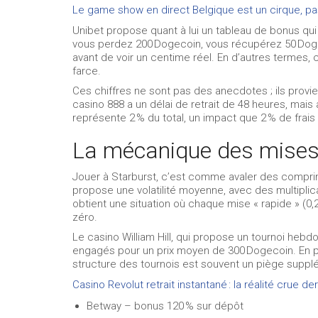
Le game show en direct Belgique est un cirque, pa
Unibet propose quant à lui un tableau de bonus qui
vous perdez 200 Dogecoin, vous récupérez 50 Dogec
avant de voir un centime réel. En d’autres termes, 
farce.
Ces chiffres ne sont pas des anecdotes ; ils provie
casino 888 a un délai de retrait de 48 heures, mai
représente 2 % du total, un impact que 2 % de frais
La mécanique des mises 
Jouer à Starburst, c’est comme avaler des comprimé
propose une volatilité moyenne, avec des multipli
obtient une situation où chaque mise « rapide » (0,
zéro.
Le casino William Hill, qui propose un tournoi heb
engagés pour un prix moyen de 300 Dogecoin. En po
structure des tournois est souvent un piège suppl
Casino Revolut retrait instantané : la réalité crue d
Betway – bonus 120 % sur dépôt