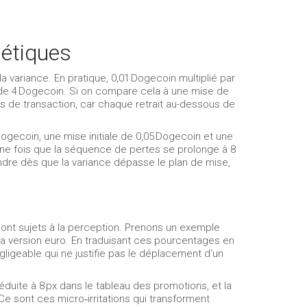
métiques
 variance. En pratique, 0,01 Dogecoin multiplié par
e de 4 Dogecoin. Si on compare cela à une mise de
s de transaction, car chaque retrait au-dessous de
ogecoin, une mise initiale de 0,05 Dogecoin et une
 Une fois que la séquence de pertes se prolonge à 8
fondre dès que la variance dépasse le plan de mise,
) sont sujets à la perception. Prenons un exemple
 la version euro. En traduisant ces pourcentages en
ligeable qui ne justifie pas le déplacement d’un
 réduite à 8 px dans le tableau des promotions, et la
Ce sont ces micro‑irritations qui transforment