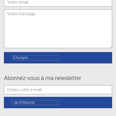
Abonnez-vous à ma newsletter