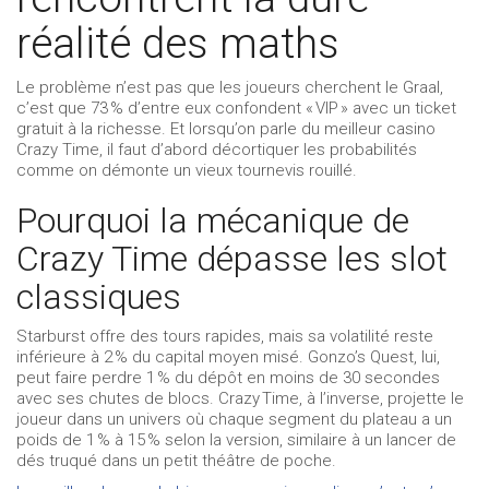
réalité des maths
Le problème n’est pas que les joueurs cherchent le Graal,
c’est que 73 % d’entre eux confondent « VIP » avec un ticket
gratuit à la richesse. Et lorsqu’on parle du meilleur casino
Crazy Time, il faut d’abord décortiquer les probabilités
comme on démonte un vieux tournevis rouillé.
Pourquoi la mécanique de
Crazy Time dépasse les slot
classiques
Starburst offre des tours rapides, mais sa volatilité reste
inférieure à 2 % du capital moyen misé. Gonzo’s Quest, lui,
peut faire perdre 1 % du dépôt en moins de 30 secondes
avec ses chutes de blocs. Crazy Time, à l’inverse, projette le
joueur dans un univers où chaque segment du plateau a un
poids de 1 % à 15 % selon la version, similaire à un lancer de
dés truqué dans un petit théâtre de poche.