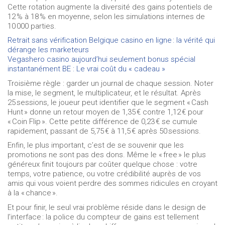
Cette rotation augmente la diversité des gains potentiels de
12 % à 18 % en moyenne, selon les simulations internes de
10 000 parties.
Retrait sans vérification Belgique casino en ligne : la vérité qui
dérange les marketeurs
Vegashero casino aujourd’hui seulement bonus spécial
instantanément BE : Le vrai coût du « cadeau »
Troisième règle : garder un journal de chaque session. Noter
la mise, le segment, le multiplicateur, et le résultat. Après
25 sessions, le joueur peut identifier que le segment « Cash
Hunt » donne un retour moyen de 1,35 € contre 1,12 € pour
« Coin Flip ». Cette petite différence de 0,23 € se cumule
rapidement, passant de 5,75 € à 11,5 € après 50 sessions.
Enfin, le plus important, c’est de se souvenir que les
promotions ne sont pas des dons. Même le « free » le plus
généreux finit toujours par coûter quelque chose : votre
temps, votre patience, ou votre crédibilité auprès de vos
amis qui vous voient perdre des sommes ridicules en croyant
à la « chance ».
Et pour finir, le seul vrai problème réside dans le design de
l’interface : la police du compteur de gains est tellement